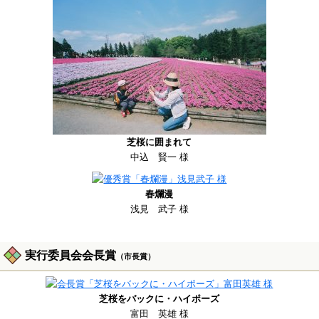
芝桜に囲まれて
中込 賢一 様
春爛漫
浅見 武子 様
実行委員会会長賞
（市長賞）
芝桜をバックに・ハイポーズ
富田 英雄 様