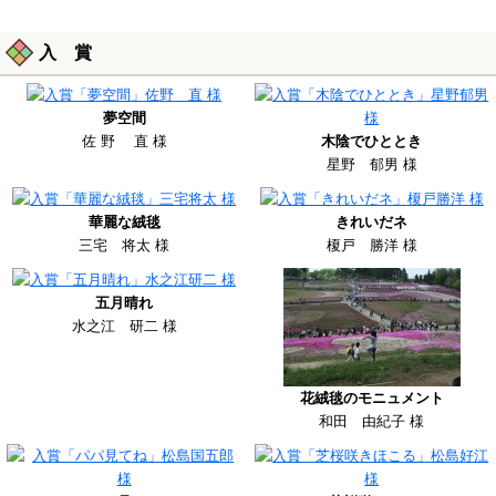
入 賞
夢空間
佐 野 直 様
木陰でひととき
星野 郁男 様
華麗な絨毯
きれいだネ
三宅 将太 様
榎戸 勝洋 様
五月晴れ
水之江 研二 様
花絨毯のモニュメント
和田 由紀子 様