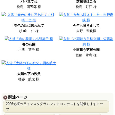
パパ見てね
芝桜咲ほこる
松島 国五郎 様
松島 好江 様
春色の丘に誘われて
今年も咲きまして
杉 崎 仁 様
吉野 宏映様
春の花園
小熊 英子 様
小雨舞う芝桜公園
佐藤 常利 様
太陽の下の秩父
桶谷 航太 様
関連ページ
2026芝桜の丘インスタグラムフォトコンテストを開催しますトッ
プ