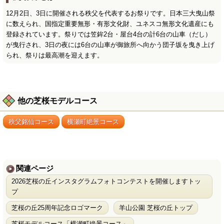
12月2日、3日に開催される秩父を代表するお祭りです。日本三大曳山祭
に数えられ、国指定重要無形・有形文化財、ユネスコ無形文化遺産にも
登録されています。祭りでは笠鉾2台・屋台4台の計6台の山車（だし）
が曳行され、3日の夜には6台の山車が御旅所へ向かう団子坂を曳き上げ
られ、祭りは最高潮を迎えます。
他の芝桜モデルコース
秩父銘仙コース
横瀬町絶景コース
関連ページ
2026芝桜の丘インスタグラムフォトコンテストを開催しますトッ
プ
芝桜の丘25周年記念ロゴマーク
羊山公園 芝桜の丘トップ
芝桜モデルコース「横瀬町絶景コース」