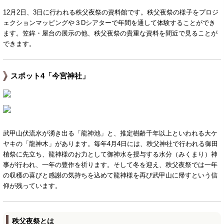
12月2日、3日に行われる秩父夜祭の資料館です。秩父夜祭の様子をプロジ
ェクションマッピングや３Dシアターで年間を通して体験することができ
ます。笠鉾・屋台の展示の他、秩父夜祭の貴重な資料を間近で見ることが
できます。
スポット4「今宮神社」
武甲山伏流水が湧き出る「龍神池」と、推定樹齢千年以上といわれる大ケ
ヤキの「龍神木」があります。毎年4月4日には、秩父神社で行われる御田
植祭に先立ち、龍神様のお力として御神水を授与する水分（みくまり）神
事が行われ、一年の豊作を祈ります。そして冬を迎え、秩父夜祭では一年
の収穫の喜びと感謝の気持ちを込めて龍神様を再び武甲山に帰すという信
仰が残っています。
秩父夜祭とは