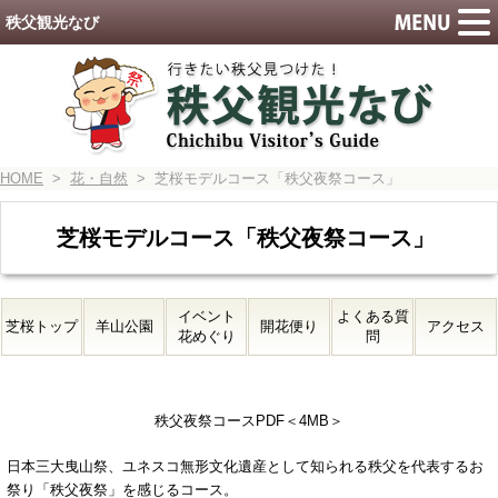
秩父観光なび
HOME
>
花・自然
> 芝桜モデルコース「秩父夜祭コース」
芝桜モデルコース「秩父夜祭コース」
イベント
よくある質
芝桜トップ
羊山公園
開花便り
アクセス
花めぐり
問
秩父夜祭コースPDF＜4MB＞
日本三大曳山祭、ユネスコ無形文化遺産として知られる秩父を代表するお
祭り「秩父夜祭」を感じるコース。