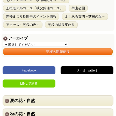
芝桜モデルコース「秩父銘仙コース」
羊山公園
芝桜まつり期間中のイベント情報
よくある質問～芝桜の丘～
アクセス～芝桜の丘～
芝桜の移り変わり
アーカイブ
芝桜の開花便り
Facebook
X (旧 Twitter)
LINEで送る
夏の花・自然
秋の花・自然