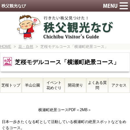
秩父観光なび
HOME
>
花・自然
> 芝桜モデルコース「横瀬町絶景コース」
芝桜モデルコース「横瀬町絶景コース」
イベント
よくある質
芝桜トップ
羊山公園
開花便り
アクセス
花めぐり
問
横瀬町絶景コースPDF＜2MB＞
日本一歩きたくなる町として活動している横瀬町の絶景スポットなどをめ
ぐるコース。