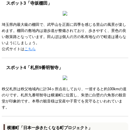
スポット3「寺坂棚田」
埼玉県内最大級の棚田で、武甲山を正面に四季を感じる里山の風景が楽し
めます。棚田の敷地内は遊歩道が整備されており、歩きやすく、景色の良
い散策路となっています。田んぼは個人の方の私有地なので畦道は通らな
いようにしましょう。
公式サイトは
こちら
スポット4「札所9番明智寺」
秩父札所は秩父地域内に計34ヶ所点在しており、一巡すると約100kmの道
のりです。札所九番明智寺は横瀬町に位置し、朱塗に白壁の六角形の観音
堂が印象的です。本尊の観音様は安産や子育てを見守るといわれていま
す。
横瀬町「日本一歩きたくなる町プロジェクト」