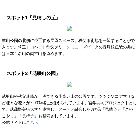
スポット1「見晴しの丘」
羊山公園の北側に位置する展望スペース。秩父市街地を一望することがで
きます。埼玉トヨペット秩父グリーンミューズパークの長尾根丘陵の奥に
は日本百名山の両神山を望めます。
スポット2「花咲山公園」
武甲山や秩父連峰が一望できる小高い山の公園です。ツツジやコデマリな
ど様々な花木が7,000本以上植えられています。官学共同プロジェクトとし
て、武蔵野美術大学と連携し、アートと融合した3作品「見晴台」「こや
こやま」「長椅子」も整備されています。
公式サイトは
こちら