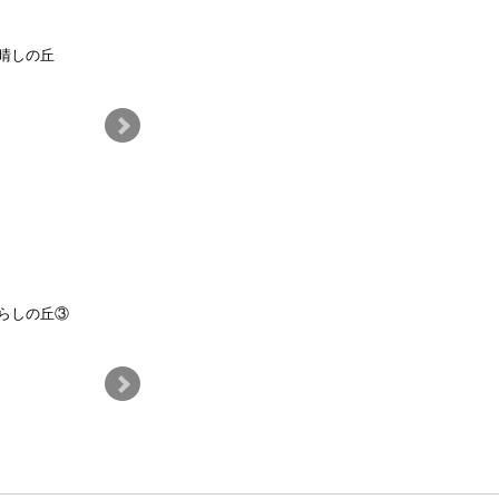
晴しの丘
見晴しの丘
らしの丘③
芝生広場