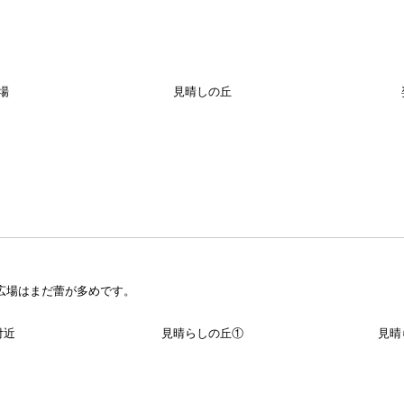
場
見晴しの丘
広場はまだ蕾が多めです。
付近
見晴らしの丘①
見晴