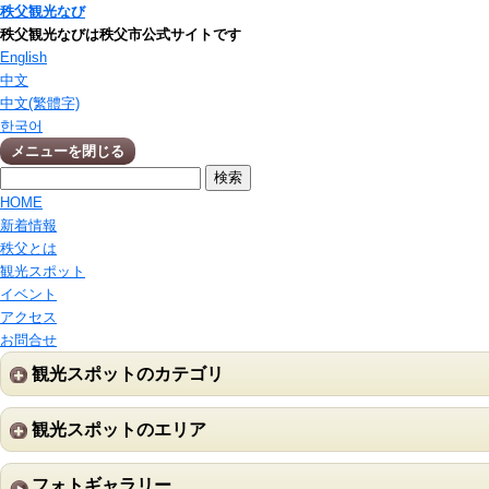
秩父観光なび
秩父観光なびは秩父市公式サイトです
English
中文
中文(繁體字)
한국어
メニューを閉じる
HOME
新着情報
秩父とは
観光スポット
イベント
アクセス
お問合せ
観光スポットのカテゴリ
観光スポットのエリア
フォトギャラリー