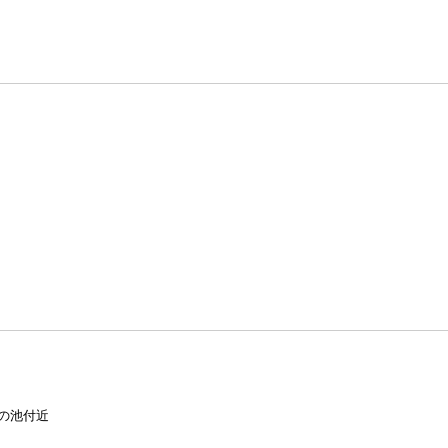
の池付近
芝生広場