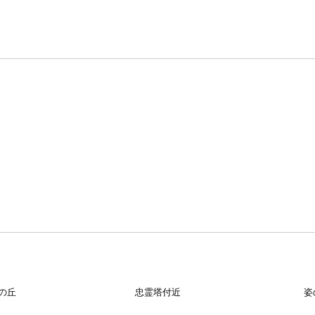
の丘
忠霊塔付近
姿