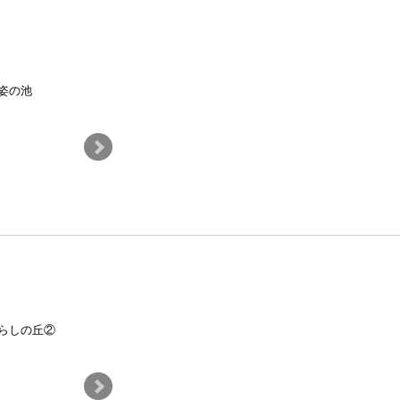
姿の池
見晴しの丘
らしの丘②
芝生広場