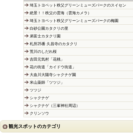
埼玉トヨペット秩父グリーンミューズパークのスイセン
絶景！！秩父の雲海（雲海カメラ）
埼玉トヨペット秩父グリーンミューズパークの梅園
白砂公園カタクリの里
弟富士カタクリ園
札所25番 久昌寺のカタクリ
荒川のしだれ桜
吉田元気村「花桃」
花の街道「カイドウ街道」
大血川大陽寺シャクナゲ園
米山薬師「ツツジ」
ツツジ
シャクナゲ
シャクナゲ（三峯神社周辺）
クリンソウ
観光スポットのカテゴリ