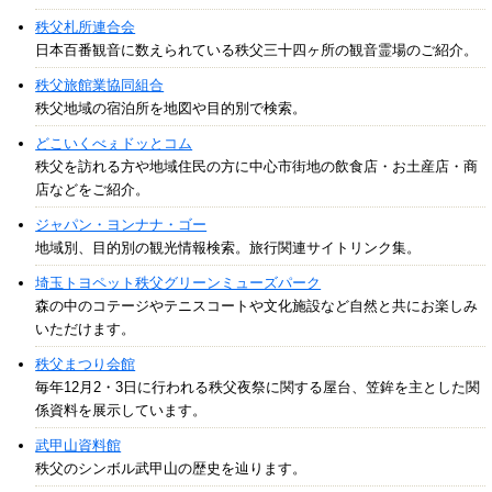
秩父札所連合会
日本百番観音に数えられている秩父三十四ヶ所の観音霊場のご紹介。
秩父旅館業協同組合
秩父地域の宿泊所を地図や目的別で検索。
どこいくべぇドッとコム
秩父を訪れる方や地域住民の方に中心市街地の飲食店・お土産店・商
店などをご紹介。
ジャパン・ヨンナナ・ゴー
地域別、目的別の観光情報検索。旅行関連サイトリンク集。
埼玉トヨペット秩父グリーンミューズパーク
森の中のコテージやテニスコートや文化施設など自然と共にお楽しみ
いただけます。
秩父まつり会館
毎年12月2・3日に行われる秩父夜祭に関する屋台、笠鉾を主とした関
係資料を展示しています。
武甲山資料館
秩父のシンボル武甲山の歴史を辿ります。