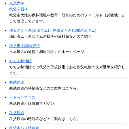
東京大学
秩父演習林
秩父市大滝の森林環境を教育・研究のためのフィールド（試験地）と
して管理しています。
秩父さくら湖(浦山ダム)・奥秩父もみじ湖(滝沢ダム)
浦山ダム・滝沢ダムの様子や資料館などのご紹介
秩父市 和銅保勝会
日本最古の通貨「和同開珎」のホームページ。
ちちぶ銘仙館
ちちぶ銘仙館では秩父の伝統技術である秩父織物の技術継承を紹介し
ます。
西武鉄道
西武鉄道の時刻表などのご案内はこちら。
ぐるっとプラス
西武鉄道沿線情報マガジン。
秩父鉄道
秩父鉄道の時刻表などのご案内はこちら。
秩父市バス時刻表