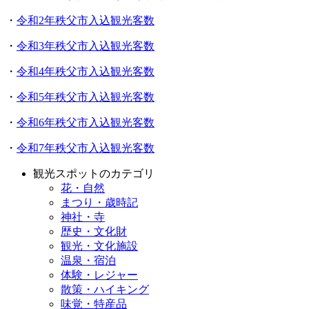
・
令和2年秩父市入込観光客数
・
令和3年秩父市入込観光客数
・
令和4年秩父市入込観光客数
・
令和5年秩父市入込観光客数
・
令和6年秩父市入込観光客数
・
令和7年秩父市入込観光客数
観光スポットのカテゴリ
花・自然
まつり・歳時記
神社・寺
歴史・文化財
観光・文化施設
温泉・宿泊
体験・レジャー
散策・ハイキング
味覚・特産品