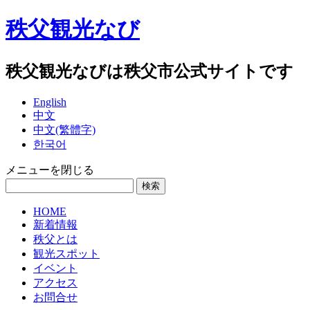
秩父観光なび
秩父観光なびは秩父市公式サイトです
English
中文
中文(繁體字)
한국어
メニューを閉じる
HOME
新着情報
秩父とは
観光スポット
イベント
アクセス
お問合せ