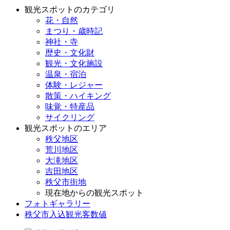
観光スポットのカテゴリ
花・自然
まつり・歳時記
神社・寺
歴史・文化財
観光・文化施設
温泉・宿泊
体験・レジャー
散策・ハイキング
味覚・特産品
サイクリング
観光スポットのエリア
秩父地区
荒川地区
大滝地区
吉田地区
秩父市街地
現在地からの観光スポット
フォトギャラリー
秩父市入込観光客数値