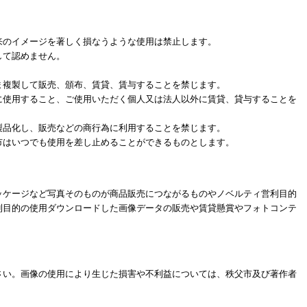
来のイメージを著しく損なうような使用は禁止します。
して認めません。
。
ま複製して販売、頒布、賃貸、賃与することを禁じます。
に使用すること、ご使用いただく個人又は法人以外に賃貸、貸与することを
製品化し、販売などの商行為に利用することを禁じます。
市はいつでも使用を差し止めることができるものとします。
ッケージなど写真そのものが商品販売につながるものやノベルティ営利目的
利目的の使用ダウンロードした画像データの販売や賃貸懸賞やフォトコンテ
さい。画像の使用により生じた損害や不利益については、秩父市及び著作者