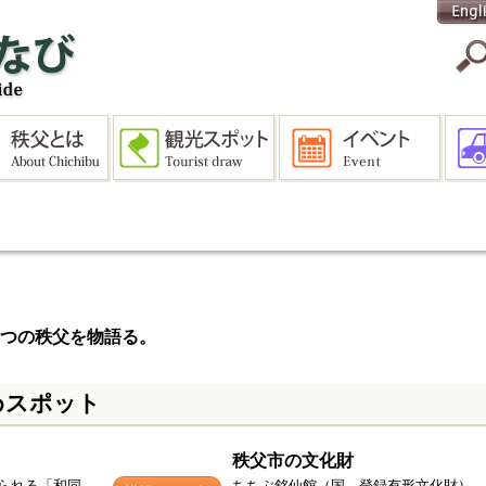
つの秩父を物語る。
めスポット
秩父市の文化財
られる「和同
ちちぶ銘仙館（国 登録有形文化財）