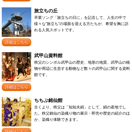
旅立ちの丘
卒業ソング「旅立ちの日に」を記念して、人生の中で
様々な“旅立ち”の場面を迎える方たちが、希望を胸に訪
れる人気スポットです。
詳細はこちら
武甲山資料館
秩父のシンボル武甲山の歴史、地形の地質、武甲山の植
物や周辺に生息する動物など数々の武甲山に関する資料
館です。
詳細はこちら
ちちぶ銘仙館
古くより、秩父は「知知夫絹」として、絹の産地でし
た。秩父銘仙の染織り物の展示・即売や歴史の紹介のほ
か、染織り体験できます。
詳細はこちら