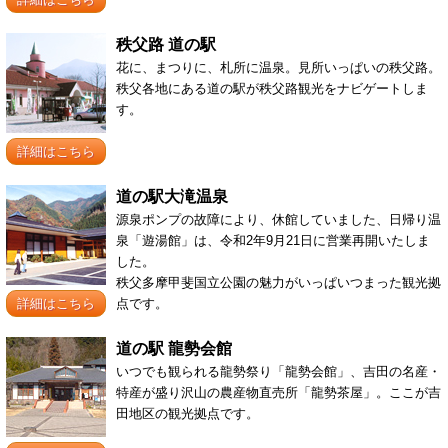
秩父路 道の駅
花に、まつりに、札所に温泉。見所いっぱいの秩父路。
秩父各地にある道の駅が秩父路観光をナビゲートしま
す。
詳細はこちら
道の駅大滝温泉
源泉ポンプの故障により、休館していました、日帰り温
泉「遊湯館」は、令和2年9月21日に営業再開いたしま
した。
秩父多摩甲斐国立公園の魅力がいっぱいつまった観光拠
詳細はこちら
点です。
道の駅 龍勢会館
いつでも観られる龍勢祭り「龍勢会館」、吉田の名産・
特産が盛り沢山の農産物直売所「龍勢茶屋」。ここが吉
田地区の観光拠点です。