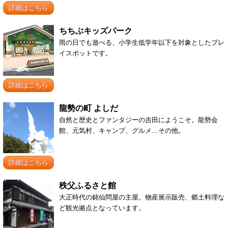
詳細はこちら
ちちぶキッズパーク
雨の日でも遊べる、小学生低学年以下を対象としたプレ
イスポットです。
詳細はこちら
龍勢の町 よしだ
自然と歴史とファンタジーの吉田にようこそ。龍勢会
館、元気村、キャンプ、グルメ…その他。
詳細はこちら
秩父ふるさと館
大正時代の銘仙問屋の主屋。物産展示販売、郷土料理な
ど観光拠点となっています。