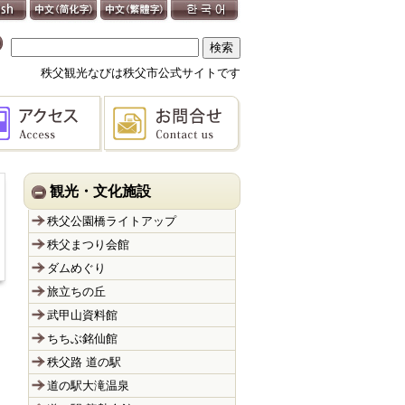
秩父観光なびは秩父市公式サイトです
観光・文化施設
秩父公園橋ライトアップ
秩父まつり会館
ダムめぐり
旅立ちの丘
武甲山資料館
ちちぶ銘仙館
秩父路 道の駅
道の駅大滝温泉