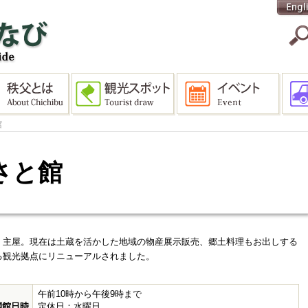
館
さと館
・主屋。
現在は土蔵を活かした地域の物産展示販売、
郷土料理もお出しする
る観光拠点にリニューアルされました。
午前10時から午後9時まで
開館日時
定休日：水曜日