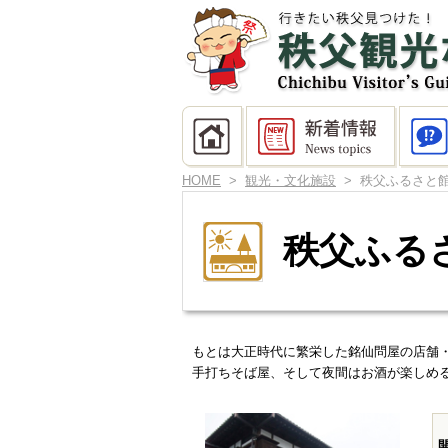
HOME
>
観光・文化施設
> 秩父ふるさと
秩父ふる
もとは大正時代に繁栄した銘仙問屋の店舗
手打ち
そば屋、
そして夜間はお酒が楽しめ