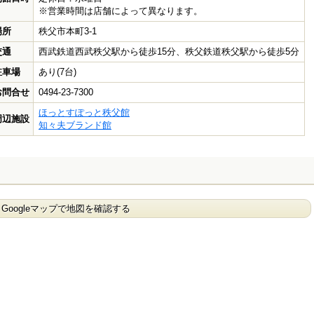
※営業時間は店舗によって異なります。
場所
秩父市本町3-1
交通
西武鉄道西武秩父駅から徒歩15分、秩父鉄道秩父駅から徒歩5分
駐車場
あり(7台)
お問合せ
0494-23-7300
ほっとすぽっと秩父館
周辺施設
知々夫ブランド館
Googleマップで地図を確認する