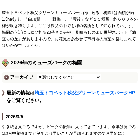
埼玉トヨペット秩父グリーンミューズパーク内にある「梅園｣は面積が約
1.5haあり、「白加賀」、「野梅」、「豊後」など１５種類、約６００本の
梅が咲き誇ります。ここは秩父の中でも梅の名所として知られています。
梅園の付近には秩父札所23番音楽寺や、見晴らしのよい展望スポット「旅
立ちの丘」がありますので、お花見とあわせて市街地の展望を楽しまれて
はいかがでしょうか。
2026年のミューズパークの梅園
アーカイブ
最新の情報は
埼玉トヨペット秩父グリーンミューズパークHP
をご覧ください。
2026/3/9
引き続き見ごろですが、ピークの後半に入ってきています。今年は見ごろ
は3月中旬頃までと例年より早いことが予想されますのでお早めに！