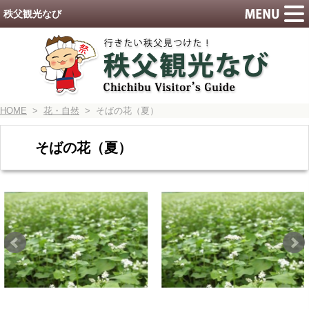
秩父観光なび
HOME
>
花・自然
> そばの花（夏）
そばの花（夏）