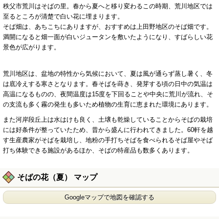
秩父市荒川はそばの里。春から夏へと移り変わるこの時期、荒川地区では
至るところが清楚で白い花に埋まります。
そば畑は、あちこちにありますが、おすすめは上田野地区のそば畑です。
満開になると畑一面が白いジュータンを敷いたようになり、すばらしい花
景色が広がります。
荒川地区は、盆地の特性から気候において、夏は風が通らず蒸し暑く、冬
は底冷えする寒さとなります。春そばを蒔き、発芽する頃の日中の気温は
高温になるものの、夜間温度は15度を下回ることや中央に荒川が流れ、そ
の支流も多く霧の発生も多いため植物の生育に恵まれた環境にあります。
また河岸段丘上は水はけも良く、土壌も乾燥していることからそばの栽培
には好条件が整っていたため、昔から盛んに行われてきました。60軒を越
す生産農家がそばを栽培し、地粉の手打ちそばを食べられるそば屋やそば
打ち体験できる施設があるほか、そばの特産品も数多くあります。
そばの花（夏） マップ
Googleマップで地図を確認する