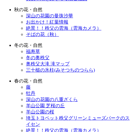
秋の花・自然
深山の花園の曼珠沙華
お出かけ！紅葉情報
絶景！！秩父の雲海（雲海カメラ）
そばの花（秋）
冬の花・自然
福寿草
冬の奥秩父
奥秩父大滝 滝マップ
三十槌の氷柱(みそつちのつらら)
春の花・自然
藤
牡丹
深山の花園の八重ざくら
羊山公園 芝桜の丘
羊山公園の桜
埼玉トヨペット秩父グリーンミューズパークのス
イセン
絶景！！秩父の雲海（雲海カメラ）