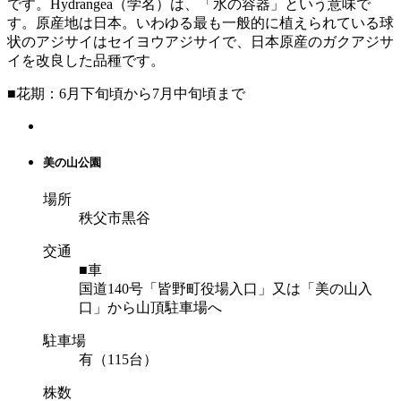
です。Hydrangea（学名）は、「水の容器」という意味で
す。原産地は日本。いわゆる最も一般的に植えられている球
状のアジサイはセイヨウアジサイで、日本原産のガクアジサ
イを改良した品種です。
■花期：6月下旬頃から7月中旬頃まで
美の山公園
場所
秩父市黒谷
交通
■車
国道140号「皆野町役場入口」又は「美の山入
口」から山頂駐車場へ
駐車場
有（115台）
株数