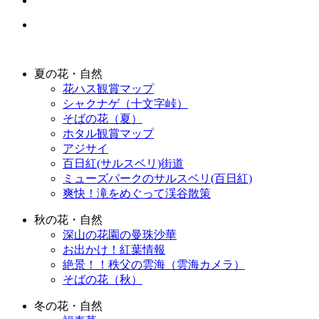
夏の花・自然
花ハス観賞マップ
シャクナゲ（十文字峠）
そばの花（夏）
ホタル観賞マップ
アジサイ
百日紅(サルスベリ)街道
ミューズパークのサルスベリ(百日紅)
爽快！滝をめぐって渓谷散策
秋の花・自然
深山の花園の曼珠沙華
お出かけ！紅葉情報
絶景！！秩父の雲海（雲海カメラ）
そばの花（秋）
冬の花・自然