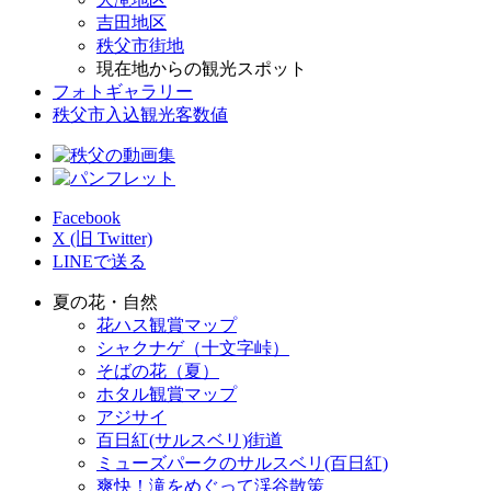
吉田地区
秩父市街地
現在地からの観光スポット
フォトギャラリー
秩父市入込観光客数値
Facebook
X (旧 Twitter)
LINEで送る
夏の花・自然
花ハス観賞マップ
シャクナゲ（十文字峠）
そばの花（夏）
ホタル観賞マップ
アジサイ
百日紅(サルスベリ)街道
ミューズパークのサルスベリ(百日紅)
爽快！滝をめぐって渓谷散策