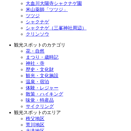
大血川大陽寺シャクナゲ園
米山薬師「ツツジ」
ツツジ
シャクナゲ
シャクナゲ（三峯神社周辺）
クリンソウ
観光スポットのカテゴリ
花・自然
まつり・歳時記
神社・寺
歴史・文化財
観光・文化施設
温泉・宿泊
体験・レジャー
散策・ハイキング
味覚・特産品
サイクリング
観光スポットのエリア
秩父地区
荒川地区
大滝地区