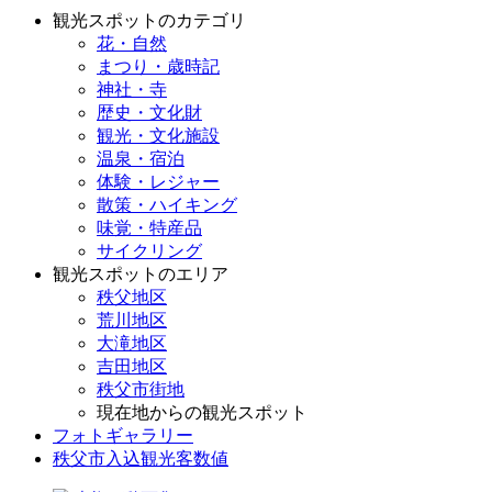
観光スポットのカテゴリ
花・自然
まつり・歳時記
神社・寺
歴史・文化財
観光・文化施設
温泉・宿泊
体験・レジャー
散策・ハイキング
味覚・特産品
サイクリング
観光スポットのエリア
秩父地区
荒川地区
大滝地区
吉田地区
秩父市街地
現在地からの観光スポット
フォトギャラリー
秩父市入込観光客数値