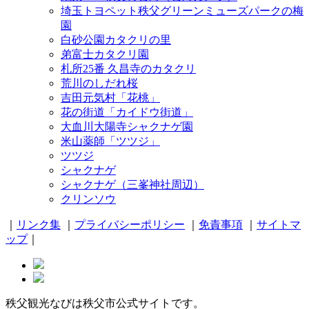
埼玉トヨペット秩父グリーンミューズパークの梅
園
白砂公園カタクリの里
弟富士カタクリ園
札所25番 久昌寺のカタクリ
荒川のしだれ桜
吉田元気村「花桃」
花の街道「カイドウ街道」
大血川大陽寺シャクナゲ園
米山薬師「ツツジ」
ツツジ
シャクナゲ
シャクナゲ（三峯神社周辺）
クリンソウ
｜
リンク集
｜
プライバシーポリシー
｜
免責事項
｜
サイトマ
ップ
｜
秩父観光なびは秩父市公式サイトです。