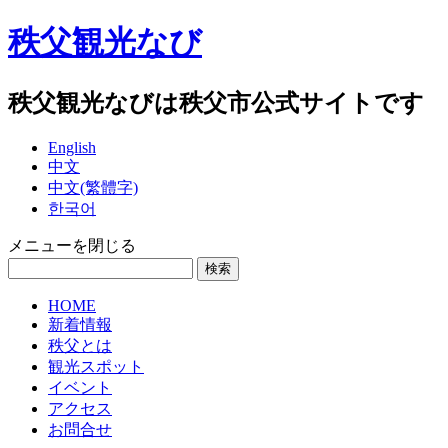
秩父観光なび
秩父観光なびは秩父市公式サイトです
English
中文
中文(繁體字)
한국어
メニューを閉じる
HOME
新着情報
秩父とは
観光スポット
イベント
アクセス
お問合せ