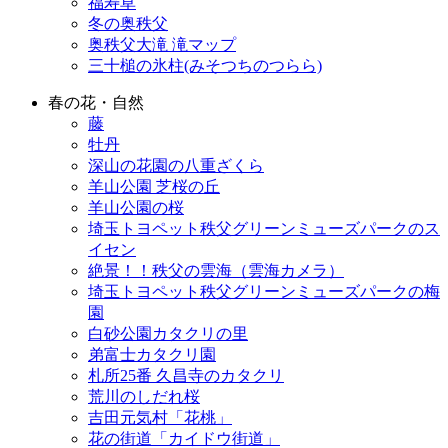
福寿草
冬の奥秩父
奥秩父大滝 滝マップ
三十槌の氷柱(みそつちのつらら)
春の花・自然
藤
牡丹
深山の花園の八重ざくら
羊山公園 芝桜の丘
羊山公園の桜
埼玉トヨペット秩父グリーンミューズパークのス
イセン
絶景！！秩父の雲海（雲海カメラ）
埼玉トヨペット秩父グリーンミューズパークの梅
園
白砂公園カタクリの里
弟富士カタクリ園
札所25番 久昌寺のカタクリ
荒川のしだれ桜
吉田元気村「花桃」
花の街道「カイドウ街道」