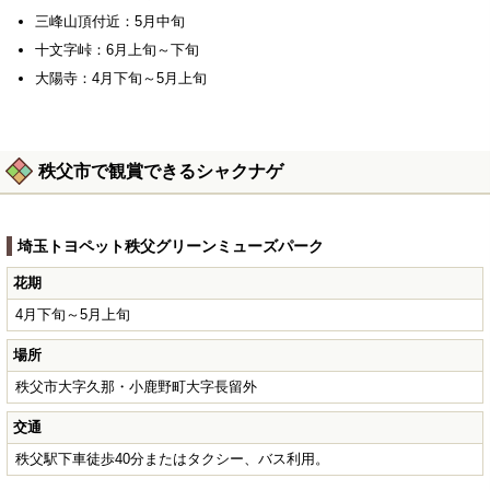
三峰山頂付近：5月中旬
十文字峠：6月上旬～下旬
大陽寺：4月下旬～5月上旬
秩父市で観賞できるシャクナゲ
埼玉トヨペット秩父グリーンミューズパーク
花期
4月下旬～5月上旬
場所
秩父市大字久那・小鹿野町大字長留外
交通
秩父駅下車徒歩40分またはタクシー、バス利用。