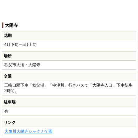
大陽寺
花期
4月下旬～5月上旬
場所
秩父市大滝・大陽寺
交通
三峰口駅下車「秩父湖」「中津川」行きバスで「大陽寺入口」下車徒歩
2時間。
駐車場
有
リンク
大血川大陽寺シャクナゲ園