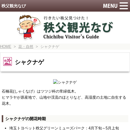
秩父観光なび
HOME
>
花・自然
> シャクナゲ
シャクナゲ
石楠花(しゃくなげ）はツツジ科の常緑低木。
ヒマラヤが原産地で、山地や渓流のほとりなど、高湿度の土地に自生する
花木。
シャクナゲの開花時期
埼玉トヨペット秩父グリーンミューズパーク：4月下旬～5月上旬