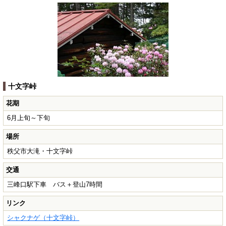
十文字峠
花期
6月上旬～下旬
場所
秩父市大滝・十文字峠
交通
三峰口駅下車 バス＋登山7時間
リンク
シャクナゲ（十文字峠）