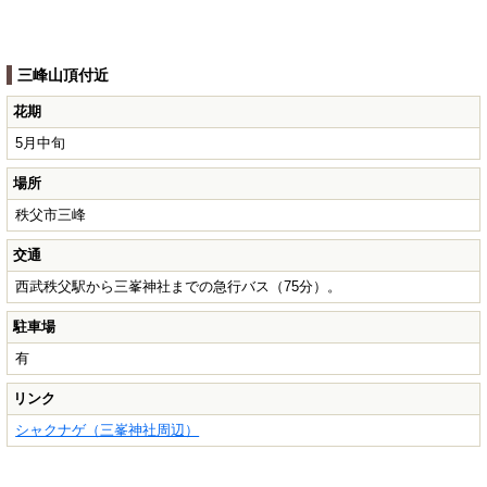
三峰山頂付近
花期
5月中旬
場所
秩父市三峰
交通
西武秩父駅から三峯神社までの急行バス（75分）。
駐車場
有
リンク
シャクナゲ（三峯神社周辺）