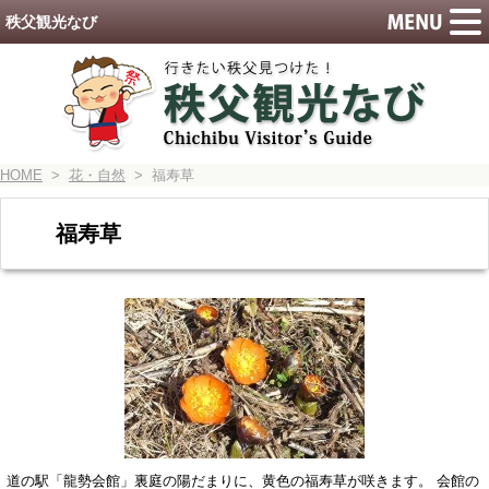
秩父観光なび
HOME
>
花・自然
> 福寿草
福寿草
道の駅「龍勢会館」裏庭の陽だまりに、黄色の福寿草が咲きます。 会館の