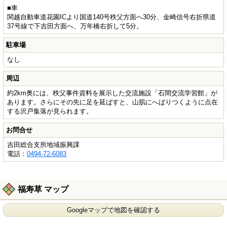
■車
関越自動車道花園ICより国道140号秩父方面へ30分、金崎信号右折県道
37号線で下吉田方面へ、万年橋右折して5分。
駐車場
なし
周辺
約2km奥には、秩父事件資料を展示した交流施設「石間交流学習館」が
あります。さらにその先に足を延ばすと、山肌にへばりつくように点在
する沢戸集落が見られます。
お問合せ
吉田総合支所地域振興課
電話：
0494-72-6083
福寿草 マップ
Googleマップで地図を確認する