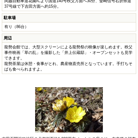
関越自動車道花園ICより国道140号秩父方面へ30分、金崎信号右折県道
37号線で下吉田方面へ約15分。
駐車場
有り（86台）
周辺
龍勢会館では、大型スクリーンによる龍勢祭の映像が楽しめます。秩父
事件映画「草の乱」を撮影した「井上伝蔵邸」・オープンセットも見学
できます。
龍勢茶屋は休憩・食事がとれ、農産物直売所となっています。手打ちそ
ばも食べられますよ。