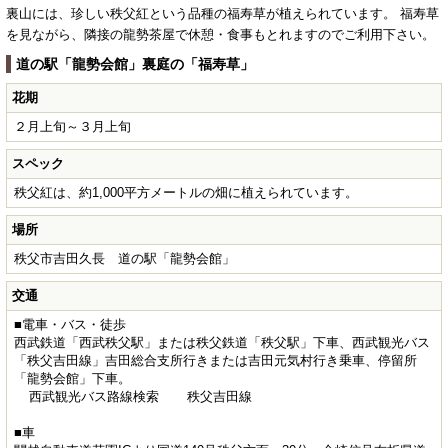
裏山には、珍しい秩父紅という品種の福寿草が植えられています。 福寿草
を見ながら、隣接の龍勢茶屋で休憩・食事もとれますのでご利用下さい。
道の駅「龍勢会館」裏庭の「福寿草」
花期
２月上旬～３月上旬
スペック
秩父紅は、約1,000平方メートルの畑に植えられています。
場所
秩父市吉田久長 道の駅「龍勢会館」
交通
■電車・バス・徒歩
西武鉄道「西武秩父駅」または秩父鉄道「秩父駅」下車、西武観光バス
「秩父吉田線」吉田総合支所行きまたは吉田元気村行き乗車、停留所
「龍勢会館」下車。
西武観光バス路線検索
秩父吉田線
■車