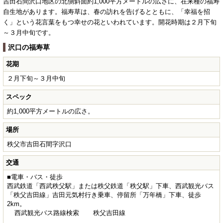
吉田石間沢口地区の北側斜面約1,000平方メートルの広さに、在来種の福寿
自生地があります。福寿草は、春の訪れを告げるとともに、「幸福を招
く」という花言葉をもつ幸せの花といわれています。開花時期は２月下旬
～３月中旬です。
沢口の福寿草
花期
２月下旬～３月中旬
スペック
約1,000平方メートルの広さ。
場所
秩父市吉田石間字沢口
交通
■電車・バス・徒歩
西武鉄道「西武秩父駅」または秩父鉄道「秩父駅」下車、西武観光バス
「秩父吉田線」吉田元気村行き乗車、停留所「万年橋」下車、徒歩
2km。
西武観光バス路線検索
秩父吉田線