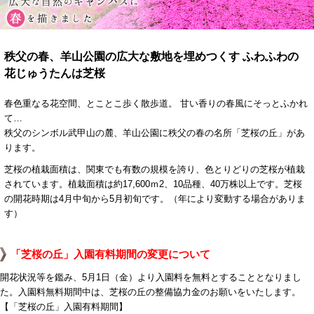
秩父の春、羊山公園の広大な敷地を埋めつくす
ふわふわの
花じゅうたんは芝桜
春色重なる花空間、とことこ歩く散歩道。
甘い香りの春風にそっとふかれ
て…
秩父のシンボル武甲山の麓、羊山公園に秩父の春の名所「芝桜の丘」があ
ります。
芝桜の植栽面積は、関東でも有数の規模を誇り、色とりどりの芝桜が植栽
されています。植栽面積は約17,600ｍ2、10品種、40万株以上です。芝桜
の開花時期は4月中旬から5月初旬です。（年により変動する場合がありま
す）
「芝桜の丘」入園有料期間の変更について
開花状況等を鑑み、5月1日（金）より入園料を無料とすることとなりまし
た。入園料無料期間中は、芝桜の丘の整備協力金のお願いをいたします。
【「芝桜の丘」入園有料期間】