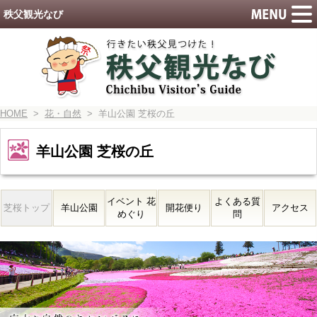
秩父観光なび
HOME
>
花・自然
> 羊山公園 芝桜の丘
羊山公園 芝桜の丘
イベント 花
よくある質
芝桜トップ
羊山公園
開花便り
アクセス
めぐり
問