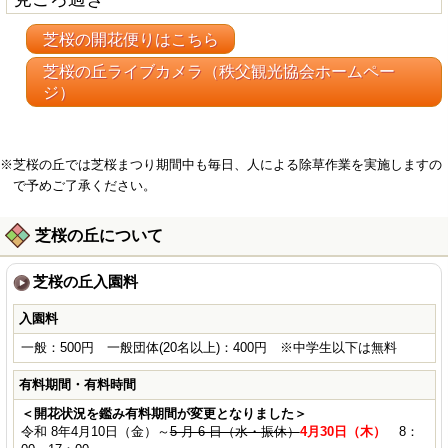
芝桜の開花便りはこちら
芝桜の丘ライブカメラ（秩父観光協会ホームペー
ジ）
※芝桜の丘では芝桜まつり期間中も毎日、人による除草作業を実施しますの
で予めご了承ください。
芝桜の丘について
芝桜の丘入園料
入園料
一般：500円 一般団体(20名以上)：400円 ※中学生以下は無料
有料期間・有料時間
＜開花状況を鑑み有料期間が変更となりました＞
令和 8年4月10日（金）～
5 月 6 日（水・振休）
4
月30日（木）
8：