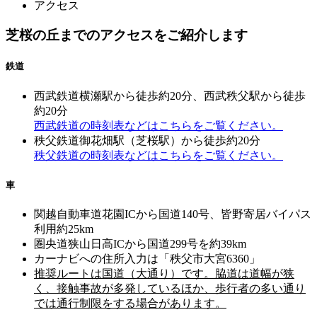
アクセス
芝桜の丘までのアクセスをご紹介します
鉄道
西武鉄道横瀬駅から徒歩約20分、西武秩父駅から徒歩
約20分
西武鉄道の時刻表などはこちらをご覧ください。
秩父鉄道御花畑駅（芝桜駅）から徒歩約20分
秩父鉄道の時刻表などはこちらをご覧ください。
車
関越自動車道花園ICから国道140号、皆野寄居バイパス
利用約25km
圏央道狭山日高ICから国道299号を約39km
カーナビへの住所入力は「秩父市大宮6360」
推奨ルートは国道（大通り）です。脇道は道幅が狭
く、接触事故が多発しているほか、歩行者の多い通り
では通行制限をする場合があります。