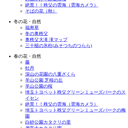
絶景！！秩父の雲海（雲海カメラ）
そばの花（秋）
冬の花・自然
福寿草
冬の奥秩父
奥秩父大滝 滝マップ
三十槌の氷柱(みそつちのつらら)
春の花・自然
藤
牡丹
深山の花園の八重ざくら
羊山公園 芝桜の丘
羊山公園の桜
埼玉トヨペット秩父グリーンミューズパークのス
イセン
絶景！！秩父の雲海（雲海カメラ）
埼玉トヨペット秩父グリーンミューズパークの梅
園
白砂公園カタクリの里