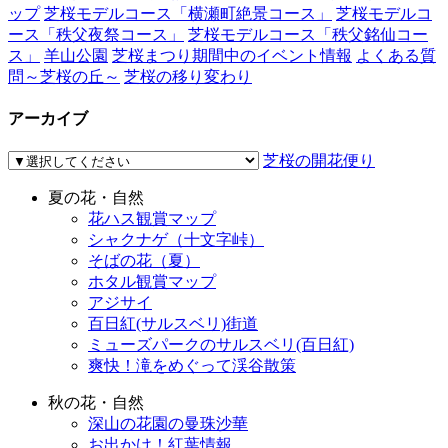
ップ
芝桜モデルコース「横瀬町絶景コース」
芝桜モデルコ
ース「秩父夜祭コース」
芝桜モデルコース「秩父銘仙コー
ス」
羊山公園
芝桜まつり期間中のイベント情報
よくある質
問～芝桜の丘～
芝桜の移り変わり
アーカイブ
芝桜の開花便り
夏の花・自然
花ハス観賞マップ
シャクナゲ（十文字峠）
そばの花（夏）
ホタル観賞マップ
アジサイ
百日紅(サルスベリ)街道
ミューズパークのサルスベリ(百日紅)
爽快！滝をめぐって渓谷散策
秋の花・自然
深山の花園の曼珠沙華
お出かけ！紅葉情報