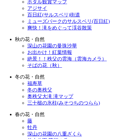
ホタル観賞マップ
アジサイ
百日紅(サルスベリ)街道
ミューズパークのサルスベリ(百日紅)
爽快！滝をめぐって渓谷散策
秋の花・自然
深山の花園の曼珠沙華
お出かけ！紅葉情報
絶景！！秩父の雲海（雲海カメラ）
そばの花（秋）
冬の花・自然
福寿草
冬の奥秩父
奥秩父大滝 滝マップ
三十槌の氷柱(みそつちのつらら)
春の花・自然
藤
牡丹
深山の花園の八重ざくら