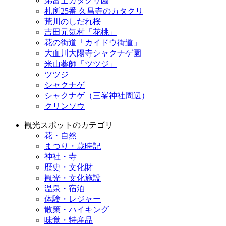
弟富士カタクリ園
札所25番 久昌寺のカタクリ
荒川のしだれ桜
吉田元気村「花桃」
花の街道「カイドウ街道」
大血川大陽寺シャクナゲ園
米山薬師「ツツジ」
ツツジ
シャクナゲ
シャクナゲ（三峯神社周辺）
クリンソウ
観光スポットのカテゴリ
花・自然
まつり・歳時記
神社・寺
歴史・文化財
観光・文化施設
温泉・宿泊
体験・レジャー
散策・ハイキング
味覚・特産品