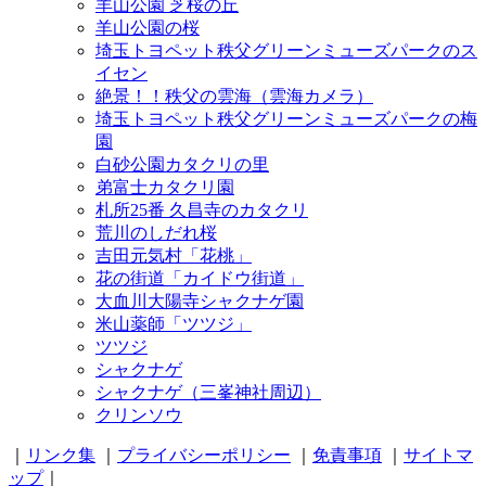
羊山公園 芝桜の丘
羊山公園の桜
埼玉トヨペット秩父グリーンミューズパークのス
イセン
絶景！！秩父の雲海（雲海カメラ）
埼玉トヨペット秩父グリーンミューズパークの梅
園
白砂公園カタクリの里
弟富士カタクリ園
札所25番 久昌寺のカタクリ
荒川のしだれ桜
吉田元気村「花桃」
花の街道「カイドウ街道」
大血川大陽寺シャクナゲ園
米山薬師「ツツジ」
ツツジ
シャクナゲ
シャクナゲ（三峯神社周辺）
クリンソウ
｜
リンク集
｜
プライバシーポリシー
｜
免責事項
｜
サイトマ
ップ
｜