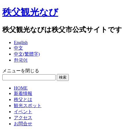
秩父観光なび
秩父観光なびは秩父市公式サイトです
English
中文
中文(繁體字)
한국어
メニューを閉じる
HOME
新着情報
秩父とは
観光スポット
イベント
アクセス
お問合せ