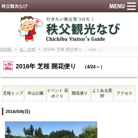
秩父観光なび
HOME
>
花・自然
> 2016年 芝桜 開花便り
（4/24～）
2016年 芝桜 開花便り
（4/24～）
イベント 花
よくある質
芝桜トップ
羊山公園
開花便り
アクセス
めぐり
問
2016/5/8(日)