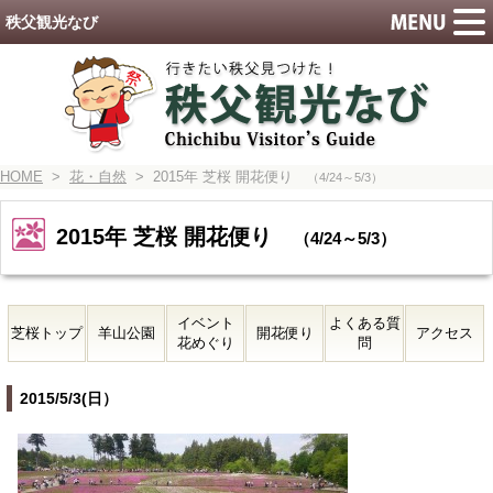
秩父観光なび
HOME
>
花・自然
> 2015年 芝桜 開花便り
（4/24～5/3）
2015年 芝桜 開花便り
（4/24～5/3）
イベント
よくある質
芝桜トップ
羊山公園
開花便り
アクセス
花めぐり
問
2015/5/3(日）