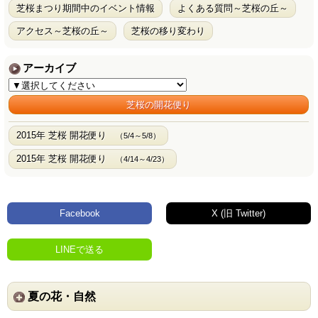
芝桜まつり期間中のイベント情報
よくある質問～芝桜の丘～
アクセス～芝桜の丘～
芝桜の移り変わり
アーカイブ
芝桜の開花便り
2015年 芝桜 開花便り
（5/4～5/8）
2015年 芝桜 開花便り
（4/14～4/23）
Facebook
X (旧 Twitter)
LINEで送る
夏の花・自然