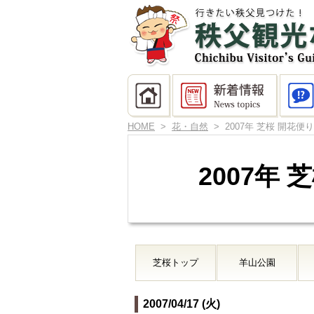
HOME
>
花・自然
> 2007年 芝桜 開花
2007年
芝桜トップ
羊山公園
2007/04/17 (火)