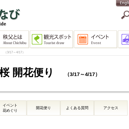
便り
（3/17～4/17）
 芝桜 開花便り
（3/17～4/17）
イベント
開花便り
よくある質問
アクセス
花めぐり