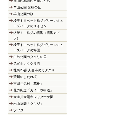
深山の花園の八重ざくら
羊山公園 芝桜の丘
羊山公園の桜
埼玉トヨペット秩父グリーンミュ
ーズパークのスイセン
絶景！！秩父の雲海（雲海カメ
ラ）
埼玉トヨペット秩父グリーンミュ
ーズパークの梅園
白砂公園カタクリの里
弟富士カタクリ園
札所25番 久昌寺のカタクリ
荒川のしだれ桜
吉田元気村「花桃」
花の街道「カイドウ街道」
大血川大陽寺シャクナゲ園
米山薬師「ツツジ」
ツツジ