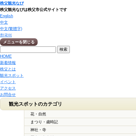
秩父観光なび
秩父観光なびは秩父市公式サイトです
English
中文
中文(繁體字)
한국어
メニューを閉じる
HOME
新着情報
秩父とは
観光スポット
イベント
アクセス
お問合せ
観光スポットのカテゴリ
花・自然
まつり・歳時記
神社・寺