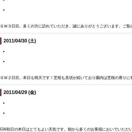
ＧＷ３日目。多くの方に訪れていただき、誠にありがとうございます。ご覧
2011/04/30 (土)
ＧＷ２日目。本日も晴天です！芝桜も見頃が続いており園内は芝桜の香りに
2011/04/29 (金)
GW初日の本日はとてもよい天気です。朝から多くのお客様においでいただ