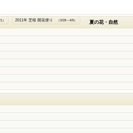
2011年 芝桜 開花便り
21）
（3/28～4/9）
夏の花・自然