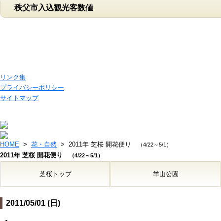
秩父市入込観光客数値
リンク集
プライバシーポリシー
サイトマップ
HOME
>
花・自然
> 2011年 芝桜 開花便り
（4/22～5/1）
2011年 芝桜 開花便り
（4/22～5/1）
芝桜トップ
羊山公園
2011/05/01 (日)