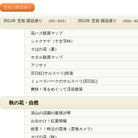
芝桜の開花便り
2011年 芝桜 開花便り
2011年 芝桜 開花便り
（5/3～5/12）
（4/10～4/
花ハス観賞マップ
シャクナゲ（十文字峠）
そばの花（夏）
ホタル観賞マップ
アジサイ
百日紅(サルスベリ)街道
ミューズパークのサルスベリ(百日紅)
爽快！滝をめぐって渓谷散策
秋の花・自然
深山の花園の曼珠沙華
お出かけ！紅葉情報
絶景！！秩父の雲海（雲海カメラ）
そばの花（秋）