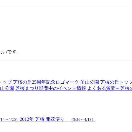
れいです。
トップ
芝桜の丘25周年記念ロゴマーク
羊山公園 芝桜の丘トッ
山公園
芝桜まつり期間中のイベント情報
よくある質問～芝桜
2012年 芝桜 開花便り
/14～4/25）
（3/26～4/13）