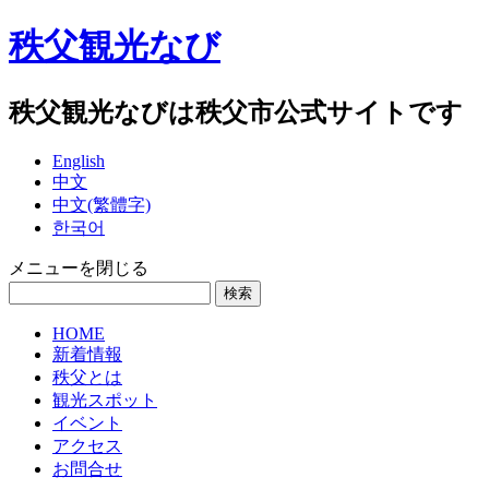
秩父観光なび
秩父観光なびは秩父市公式サイトです
English
中文
中文(繁體字)
한국어
メニューを閉じる
HOME
新着情報
秩父とは
観光スポット
イベント
アクセス
お問合せ