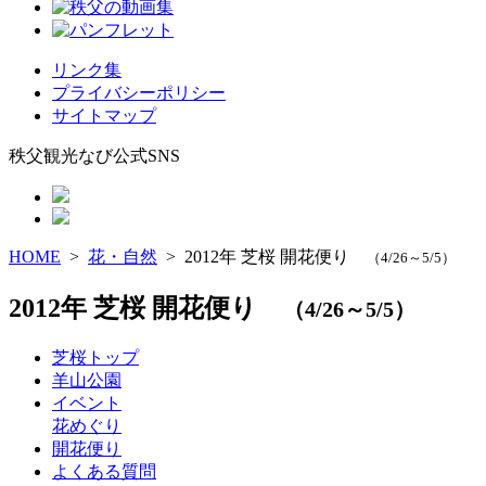
リンク集
プライバシーポリシー
サイトマップ
秩父観光なび公式SNS
HOME
>
花・自然
> 2012年 芝桜 開花便り
（4/26～5/5）
2012年 芝桜 開花便り
（4/26～5/5）
芝桜トップ
羊山公園
イベント
花めぐり
開花便り
よくある質問