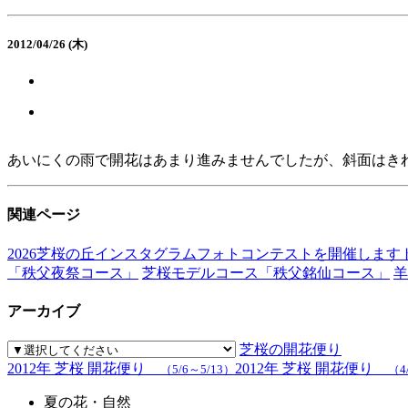
2012/04/26 (木)
あいにくの雨で開花はあまり進みませんでしたが、斜面はき
関連ページ
2026芝桜の丘インスタグラムフォトコンテストを開催します
「秩父夜祭コース」
芝桜モデルコース「秩父銘仙コース」
羊
アーカイブ
芝桜の開花便り
2012年 芝桜 開花便り
2012年 芝桜 開花便り
（5/6～5/13）
（4
夏の花・自然