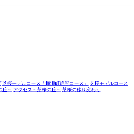
プ
芝桜モデルコース「横瀬町絶景コース」
芝桜モデルコース
の丘～
アクセス～芝桜の丘～
芝桜の移り変わり