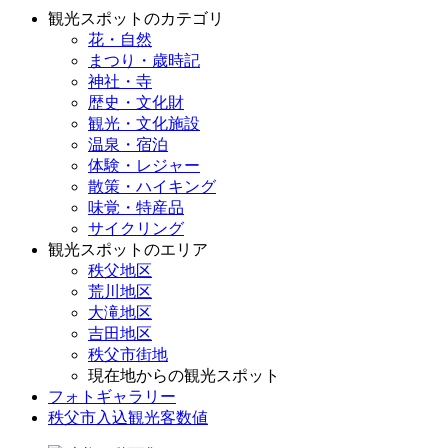
観光スポットのカテゴリ
花・自然
まつり・歳時記
神社・寺
歴史・文化財
観光・文化施設
温泉・宿泊
体験・レジャー
散策・ハイキング
味覚・特産品
サイクリング
観光スポットのエリア
秩父地区
荒川地区
大滝地区
吉田地区
秩父市街地
現在地からの観光スポット
フォトギャラリー
秩父市入込観光客数値