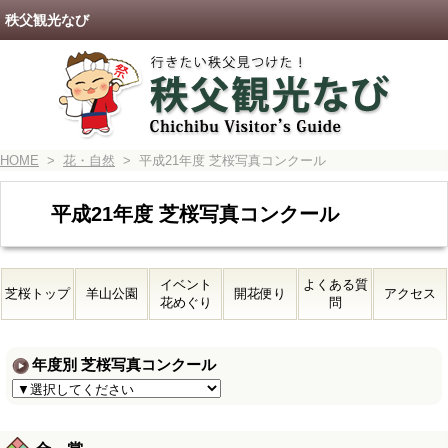
秩父観光なび
HOME
>
花・自然
> 平成21年度 芝桜写真コンクール
平成21年度 芝桜写真コンクール
イベント
よくある質
芝桜トップ
羊山公園
開花便り
アクセス
花めぐり
問
年度別 芝桜写真コンクール