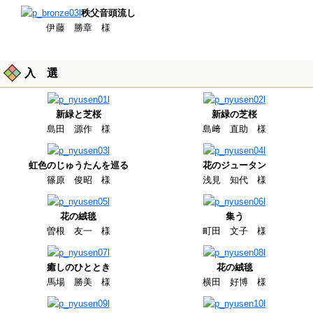
秩父音頭流し
伊藤 勝章 様
入 選
新緑と芝桜
新緑の芝桜
島田 源作 様
島﨑 直助 様
虹色のじゅうたんを巡る
花のジュータン
篠原 俊昭 様
浅見 知代 様
花の絨毯
集う
曽根 友一 様
町田 文子 様
癒しのひととき
花の絨毯
馬場 勝美 様
横田 好博 様