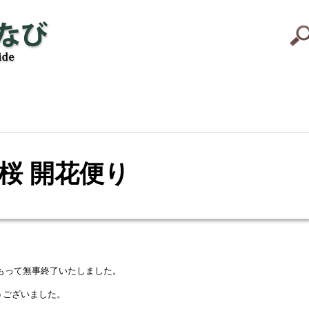
便り
 芝桜 開花便り
をもって無事終了いたしました。
うございました。