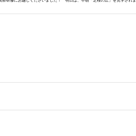
視察研修にお越しくださいました！ 明日は、早朝「芝桜の丘」を見学され