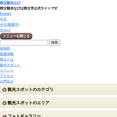
秩父観光なび
秩父観光なびは秩父市公式サイトです
English
中文
中文(繁體字)
한국어
メニューを閉じる
HOME
新着情報
秩父とは
観光スポット
イベント
アクセス
お問合せ
観光スポットのカテゴリ
観光スポットのエリア
フォトギャラリー