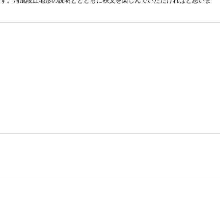
ます。河成段丘地形の説明ととともに秩父を楽しんでいただければと思いま