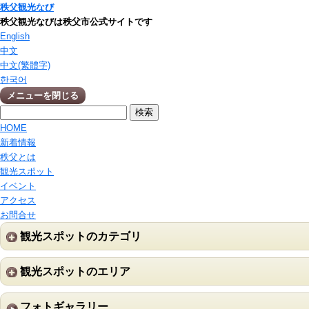
秩父観光なび
秩父観光なびは秩父市公式サイトです
English
中文
中文(繁體字)
한국어
メニューを閉じる
HOME
新着情報
秩父とは
観光スポット
イベント
アクセス
お問合せ
観光スポットのカテゴリ
観光スポットのエリア
フォトギャラリー