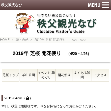
秩父観光なび
HOME
>
花・自然
> 2019年 芝桜 開花便り
（4/20～4/26）
2019年 芝桜 開花便り
（4/20～4/26）
イベント 花
よくある質
芝桜トップ
羊山公園
開花便り
アクセス
めぐり
問
2019/04/26（金）
本日、秩父は雨模様です。傘をお持ちになってお出かけください。