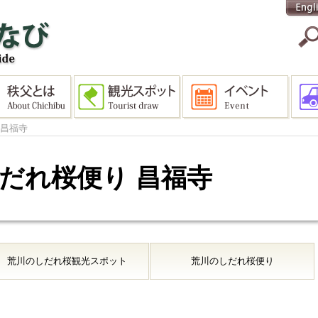
 昌福寺
 しだれ桜便り 昌福寺
荒川のしだれ桜
観光スポット
荒川のしだれ桜
便り