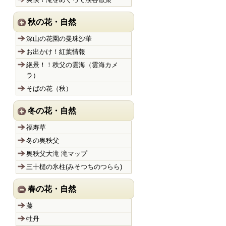
秋の花・自然
深山の花園の曼珠沙華
お出かけ！紅葉情報
絶景！！秩父の雲海（雲海カメ
ラ）
そばの花（秋）
冬の花・自然
福寿草
冬の奥秩父
奥秩父大滝 滝マップ
三十槌の氷柱(みそつちのつらら)
春の花・自然
藤
牡丹