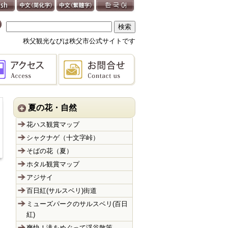
秩父観光なびは秩父市公式サイトです
夏の花・自然
花ハス観賞マップ
シャクナゲ（十文字峠）
そばの花（夏）
ホタル観賞マップ
アジサイ
百日紅(サルスベリ)街道
ミューズパークのサルスベリ(百日
紅)
爽快！滝をめぐって渓谷散策