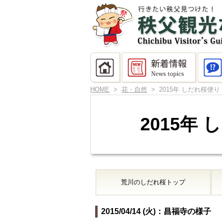
HOME
>
花・自然
> 2015年 しだれ桜便り
2015年
荒川のしだれ桜
トップ
2015/04/14 (火)：昌福寺の様子