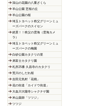
深山の花園の八重ざくら
羊山公園 芝桜の丘
羊山公園の桜
埼玉トヨペット秩父グリーンミュ
ーズパークのスイセン
絶景！！秩父の雲海（雲海カメ
ラ）
埼玉トヨペット秩父グリーンミュ
ーズパークの梅園
白砂公園カタクリの里
弟富士カタクリ園
札所25番 久昌寺のカタクリ
荒川のしだれ桜
吉田元気村「花桃」
花の街道「カイドウ街道」
大血川大陽寺シャクナゲ園
米山薬師「ツツジ」
ツツジ