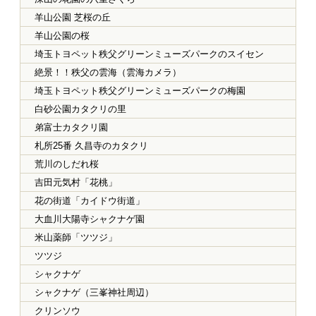
羊山公園 芝桜の丘
羊山公園の桜
埼玉トヨペット秩父グリーンミューズパークのスイセン
絶景！！秩父の雲海（雲海カメラ）
埼玉トヨペット秩父グリーンミューズパークの梅園
白砂公園カタクリの里
弟富士カタクリ園
札所25番 久昌寺のカタクリ
荒川のしだれ桜
吉田元気村「花桃」
花の街道「カイドウ街道」
大血川大陽寺シャクナゲ園
米山薬師「ツツジ」
ツツジ
シャクナゲ
シャクナゲ（三峯神社周辺）
クリンソウ