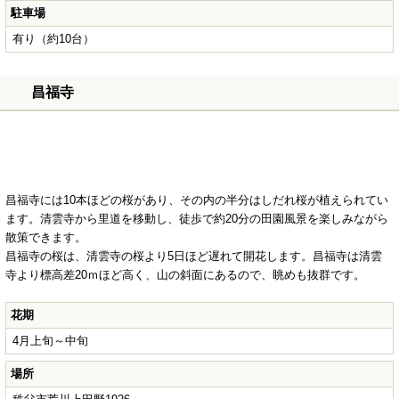
駐車場
有り（約10台）
昌福寺
昌福寺には10本ほどの桜があり、その内の半分はしだれ桜が植えられてい
ます。清雲寺から里道を移動し、徒歩で約20分の田園風景を楽しみながら
散策できます。
昌福寺の桜は、清雲寺の桜より5日ほど遅れて開花します。昌福寺は清雲
寺より標高差20ｍほど高く、山の斜面にあるので、眺めも抜群です。
花期
4月上旬～中旬
場所