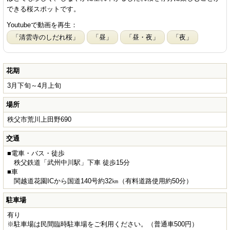
できる桜スポットです。
Youtubeで動画を再生：
「清雲寺のしだれ桜」
「昼」
「昼・夜」
「夜」
花期
3月下旬～4月上旬
場所
秩父市荒川上田野690
交通
■電車・バス・徒歩
秩父鉄道「武州中川駅」下車 徒歩15分
■車
関越道花園ICから国道140号約32㎞（有料道路使用約50分）
駐車場
有り
※駐車場は民間臨時駐車場をご利用ください。（普通車500円）