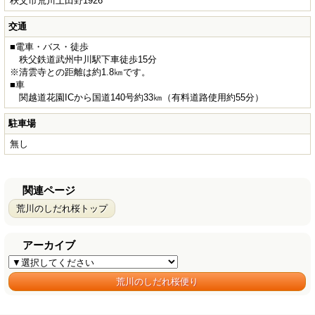
秩父市荒川上田野1926
交通
■電車・バス・徒歩
秩父鉄道武州中川駅下車徒歩15分
※清雲寺との距離は約1.8㎞です。
■車
関越道花園ICから国道140号約33㎞（有料道路使用約55分）
駐車場
無し
関連ページ
荒川のしだれ桜トップ
アーカイブ
荒川のしだれ桜便り