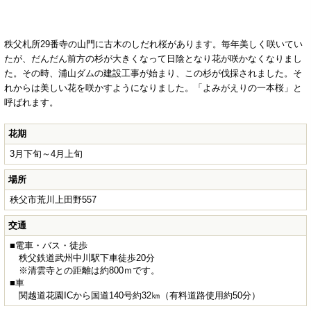
秩父札所29番寺の山門に古木のしだれ桜があります。毎年美しく咲いてい
たが、だんだん前方の杉が大きくなって日陰となり花が咲かなくなりまし
た。その時、浦山ダムの建設工事が始まり、この杉が伐採されました。そ
れからは美しい花を咲かすようになりました。「よみがえりの一本桜」と
呼ばれます。
花期
3月下旬～4月上旬
場所
秩父市荒川上田野557
交通
■電車・バス・徒歩
秩父鉄道武州中川駅下車徒歩20分
※清雲寺との距離は約800ｍです。
■車
関越道花園ICから国道140号約32㎞（有料道路使用約50分）