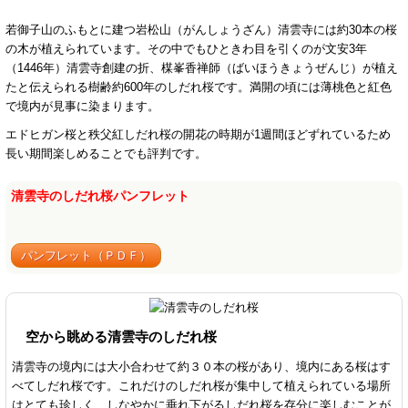
若御子山のふもとに建つ岩松山（がんしょうざん）清雲寺には約30本の桜
の木が植えられています。その中でもひときわ目を引くのが文安3年
（1446年）清雲寺創建の折、楳峯香禅師（ばいほうきょうぜんじ）が植え
たと伝えられる樹齢約600年のしだれ桜です。満開の頃には薄桃色と紅色
で境内が見事に染まります。
エドヒガン桜と秩父紅しだれ桜の開花の時期が1週間ほどずれているため
長い期間楽しめることでも評判です。
清雲寺のしだれ桜パンフレット
パンフレット（ＰＤＦ）
空から眺める清雲寺のしだれ桜
清雲寺の境内には大小合わせて約３０本の桜があり、境内にある桜はす
べてしだれ桜です。これだけのしだれ桜が集中して植えられている場所
はとても珍しく、しなやかに垂れ下がるしだれ桜を存分に楽しむことが