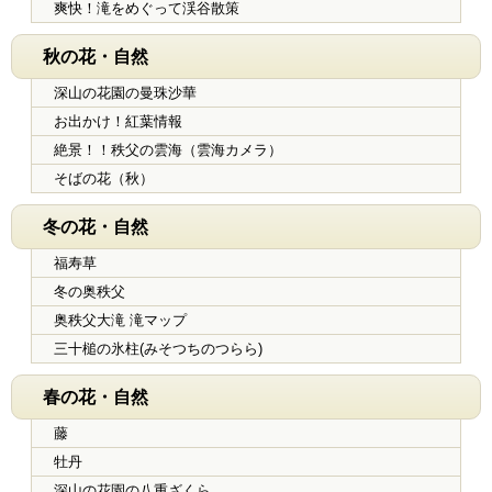
爽快！滝をめぐって渓谷散策
秋の花・自然
深山の花園の曼珠沙華
お出かけ！紅葉情報
絶景！！秩父の雲海（雲海カメラ）
そばの花（秋）
冬の花・自然
福寿草
冬の奥秩父
奥秩父大滝 滝マップ
三十槌の氷柱(みそつちのつらら)
春の花・自然
藤
牡丹
深山の花園の八重ざくら