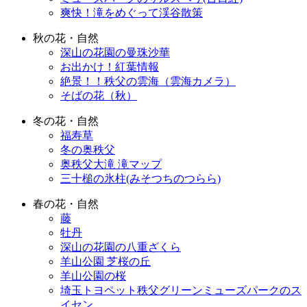
爽快！滝をめぐって渓谷散策
秋の花・自然
深山の花園の曼珠沙華
お出かけ！紅葉情報
絶景！！秩父の雲海（雲海カメラ）
そばの花（秋）
冬の花・自然
福寿草
冬の奥秩父
奥秩父大滝 滝マップ
三十槌の氷柱(みそつちのつらら)
春の花・自然
藤
牡丹
深山の花園の八重ざくら
羊山公園 芝桜の丘
羊山公園の桜
埼玉トヨペット秩父グリーンミューズパークのス
イセン