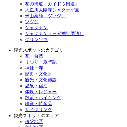
花の街道「カイドウ街道」
大血川大陽寺シャクナゲ園
米山薬師「ツツジ」
ツツジ
シャクナゲ
シャクナゲ（三峯神社周辺）
クリンソウ
観光スポットのカテゴリ
花・自然
まつり・歳時記
神社・寺
歴史・文化財
観光・文化施設
温泉・宿泊
体験・レジャー
散策・ハイキング
味覚・特産品
サイクリング
観光スポットのエリア
秩父地区