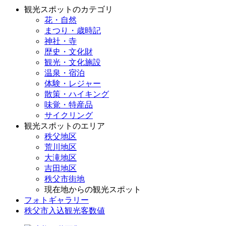
観光スポットのカテゴリ
花・自然
まつり・歳時記
神社・寺
歴史・文化財
観光・文化施設
温泉・宿泊
体験・レジャー
散策・ハイキング
味覚・特産品
サイクリング
観光スポットのエリア
秩父地区
荒川地区
大滝地区
吉田地区
秩父市街地
現在地からの観光スポット
フォトギャラリー
秩父市入込観光客数値