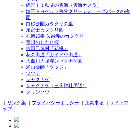
絶景！！秩父の雲海（雲海カメラ）
埼玉トヨペット秩父グリーンミューズパークの梅
園
白砂公園カタクリの里
弟富士カタクリ園
札所25番 久昌寺のカタクリ
荒川のしだれ桜
吉田元気村「花桃」
花の街道「カイドウ街道」
大血川大陽寺シャクナゲ園
米山薬師「ツツジ」
ツツジ
シャクナゲ
シャクナゲ（三峯神社周辺）
クリンソウ
｜
リンク集
｜
プライバシーポリシー
｜
免責事項
｜
サイトマ
ップ
｜