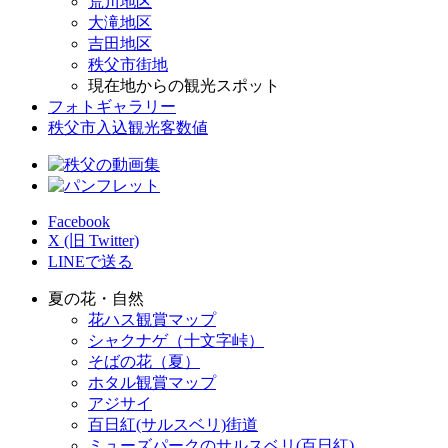
荒川地区
大滝地区
吉田地区
秩父市街地
現在地からの観光スポット
フォトギャラリー
秩父市入込観光客数値
Facebook
X (旧 Twitter)
LINEで送る
夏の花・自然
花ハス観賞マップ
シャクナゲ（十文字峠）
そばの花（夏）
ホタル観賞マップ
アジサイ
百日紅(サルスベリ)街道
ミューズパークのサルスベリ(百日紅)