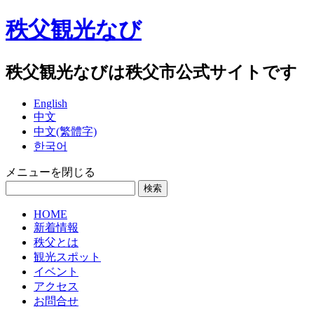
秩父観光なび
秩父観光なびは秩父市公式サイトです
English
中文
中文(繁體字)
한국어
メニューを閉じる
HOME
新着情報
秩父とは
観光スポット
イベント
アクセス
お問合せ