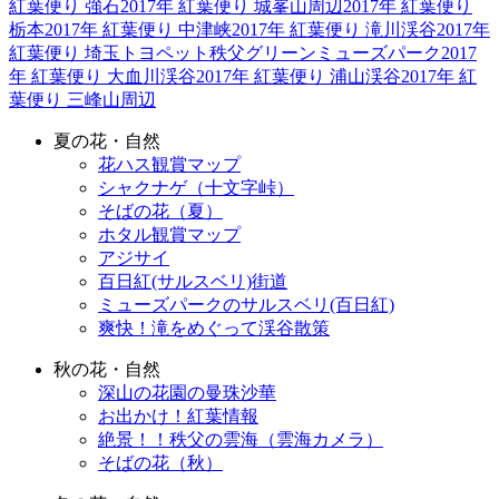
紅葉便り 強石
2017年 紅葉便り 城峯山周辺
2017年 紅葉便り
栃本
2017年 紅葉便り 中津峡
2017年 紅葉便り 滝川渓谷
2017年
紅葉便り 埼玉トヨペット秩父グリーンミューズパーク
2017
年 紅葉便り 大血川渓谷
2017年 紅葉便り 浦山渓谷
2017年 紅
葉便り 三峰山周辺
夏の花・自然
花ハス観賞マップ
シャクナゲ（十文字峠）
そばの花（夏）
ホタル観賞マップ
アジサイ
百日紅(サルスベリ)街道
ミューズパークのサルスベリ(百日紅)
爽快！滝をめぐって渓谷散策
秋の花・自然
深山の花園の曼珠沙華
お出かけ！紅葉情報
絶景！！秩父の雲海（雲海カメラ）
そばの花（秋）