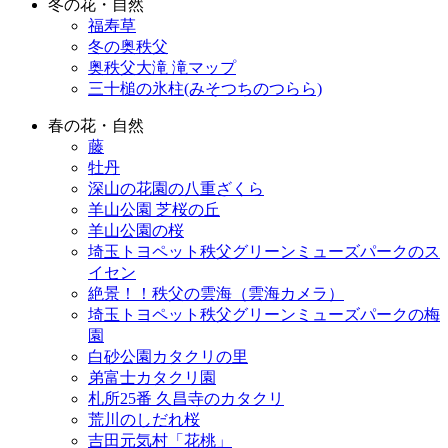
冬の花・自然
福寿草
冬の奥秩父
奥秩父大滝 滝マップ
三十槌の氷柱(みそつちのつらら)
春の花・自然
藤
牡丹
深山の花園の八重ざくら
羊山公園 芝桜の丘
羊山公園の桜
埼玉トヨペット秩父グリーンミューズパークのス
イセン
絶景！！秩父の雲海（雲海カメラ）
埼玉トヨペット秩父グリーンミューズパークの梅
園
白砂公園カタクリの里
弟富士カタクリ園
札所25番 久昌寺のカタクリ
荒川のしだれ桜
吉田元気村「花桃」