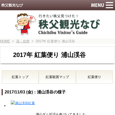
秩父観光なび
HOME
>
花・自然
> 2017年 紅葉便り 浦山渓谷
2017年 紅葉便り 浦山渓谷
紅葉トップ
紅葉観賞マップ
紅葉便り
2017/11/03 (金)：浦山渓谷の様子
浦山ダム近辺も色づいてきました