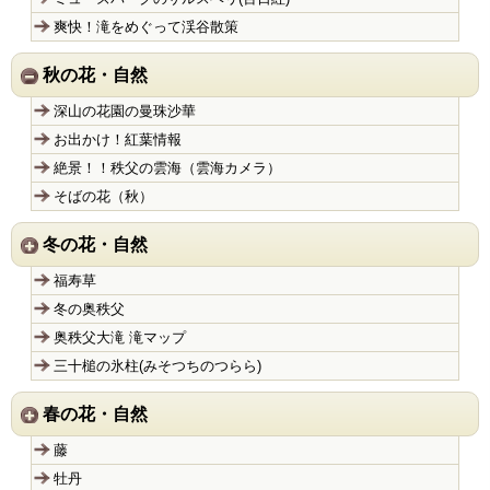
爽快！滝をめぐって渓谷散策
秋の花・自然
深山の花園の曼珠沙華
お出かけ！紅葉情報
絶景！！秩父の雲海（雲海カメラ）
そばの花（秋）
冬の花・自然
福寿草
冬の奥秩父
奥秩父大滝 滝マップ
三十槌の氷柱(みそつちのつらら)
春の花・自然
藤
牡丹