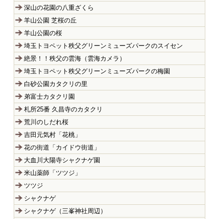
深山の花園の八重ざくら
羊山公園 芝桜の丘
羊山公園の桜
埼玉トヨペット秩父グリーンミューズパークのスイセン
絶景！！秩父の雲海（雲海カメラ）
埼玉トヨペット秩父グリーンミューズパークの梅園
白砂公園カタクリの里
弟富士カタクリ園
札所25番 久昌寺のカタクリ
荒川のしだれ桜
吉田元気村「花桃」
花の街道「カイドウ街道」
大血川大陽寺シャクナゲ園
米山薬師「ツツジ」
ツツジ
シャクナゲ
シャクナゲ（三峯神社周辺）