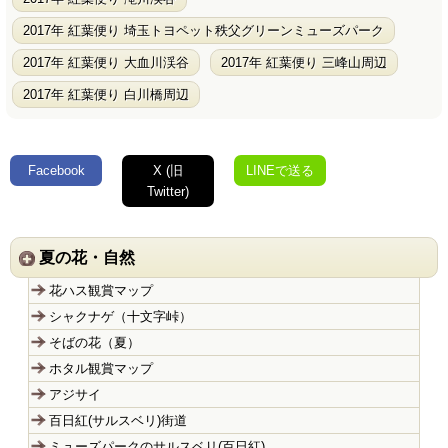
2017年 紅葉便り 埼玉トヨペット秩父グリーンミューズパーク
2017年 紅葉便り 大血川渓谷
2017年 紅葉便り 三峰山周辺
2017年 紅葉便り 白川橋周辺
Facebook
X (旧
LINEで送る
Twitter)
夏の花・自然
花ハス観賞マップ
シャクナゲ（十文字峠）
そばの花（夏）
ホタル観賞マップ
アジサイ
百日紅(サルスベリ)街道
ミューズパークのサルスベリ(百日紅)