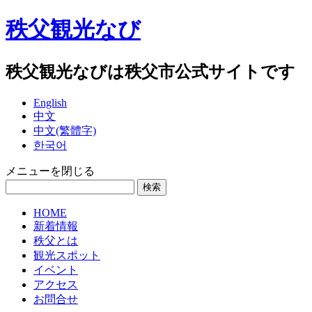
秩父観光なび
秩父観光なびは秩父市公式サイトです
English
中文
中文(繁體字)
한국어
メニューを閉じる
HOME
新着情報
秩父とは
観光スポット
イベント
アクセス
お問合せ