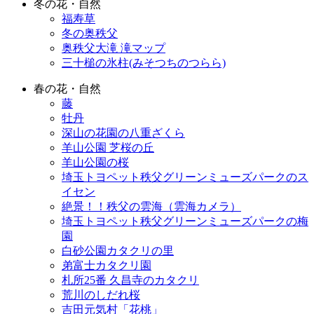
冬の花・自然
福寿草
冬の奥秩父
奥秩父大滝 滝マップ
三十槌の氷柱(みそつちのつらら)
春の花・自然
藤
牡丹
深山の花園の八重ざくら
羊山公園 芝桜の丘
羊山公園の桜
埼玉トヨペット秩父グリーンミューズパークのス
イセン
絶景！！秩父の雲海（雲海カメラ）
埼玉トヨペット秩父グリーンミューズパークの梅
園
白砂公園カタクリの里
弟富士カタクリ園
札所25番 久昌寺のカタクリ
荒川のしだれ桜
吉田元気村「花桃」