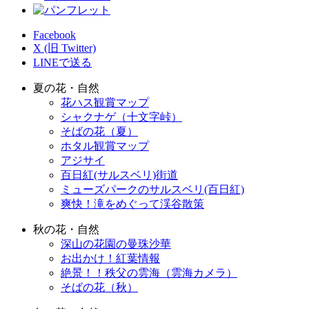
Facebook
X (旧 Twitter)
LINEで送る
夏の花・自然
花ハス観賞マップ
シャクナゲ（十文字峠）
そばの花（夏）
ホタル観賞マップ
アジサイ
百日紅(サルスベリ)街道
ミューズパークのサルスベリ(百日紅)
爽快！滝をめぐって渓谷散策
秋の花・自然
深山の花園の曼珠沙華
お出かけ！紅葉情報
絶景！！秩父の雲海（雲海カメラ）
そばの花（秋）