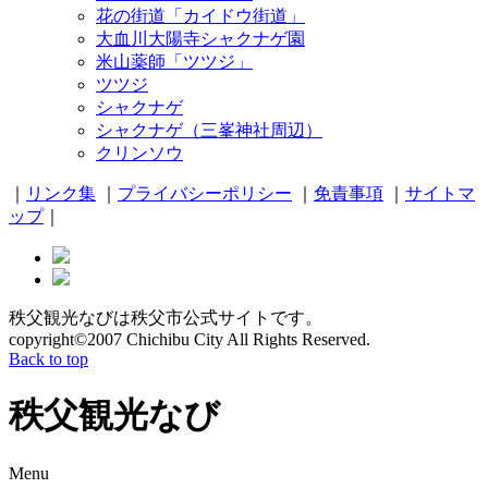
花の街道「カイドウ街道」
大血川大陽寺シャクナゲ園
米山薬師「ツツジ」
ツツジ
シャクナゲ
シャクナゲ（三峯神社周辺）
クリンソウ
｜
リンク集
｜
プライバシーポリシー
｜
免責事項
｜
サイトマ
ップ
｜
秩父観光なびは秩父市公式サイトです。
copyright©2007 Chichibu City All Rights Reserved.
Back to top
秩父観光なび
Menu