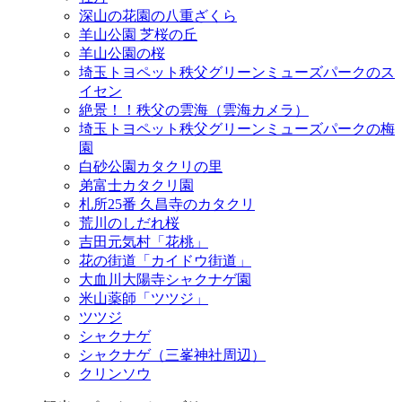
深山の花園の八重ざくら
羊山公園 芝桜の丘
羊山公園の桜
埼玉トヨペット秩父グリーンミューズパークのス
イセン
絶景！！秩父の雲海（雲海カメラ）
埼玉トヨペット秩父グリーンミューズパークの梅
園
白砂公園カタクリの里
弟富士カタクリ園
札所25番 久昌寺のカタクリ
荒川のしだれ桜
吉田元気村「花桃」
花の街道「カイドウ街道」
大血川大陽寺シャクナゲ園
米山薬師「ツツジ」
ツツジ
シャクナゲ
シャクナゲ（三峯神社周辺）
クリンソウ