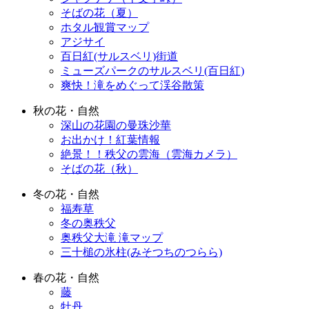
そばの花（夏）
ホタル観賞マップ
アジサイ
百日紅(サルスベリ)街道
ミューズパークのサルスベリ(百日紅)
爽快！滝をめぐって渓谷散策
秋の花・自然
深山の花園の曼珠沙華
お出かけ！紅葉情報
絶景！！秩父の雲海（雲海カメラ）
そばの花（秋）
冬の花・自然
福寿草
冬の奥秩父
奥秩父大滝 滝マップ
三十槌の氷柱(みそつちのつらら)
春の花・自然
藤
牡丹