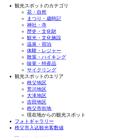
観光スポットのカテゴリ
花・自然
まつり・歳時記
神社・寺
歴史・文化財
観光・文化施設
温泉・宿泊
体験・レジャー
散策・ハイキング
味覚・特産品
サイクリング
観光スポットのエリア
秩父地区
荒川地区
大滝地区
吉田地区
秩父市街地
現在地からの観光スポット
フォトギャラリー
秩父市入込観光客数値