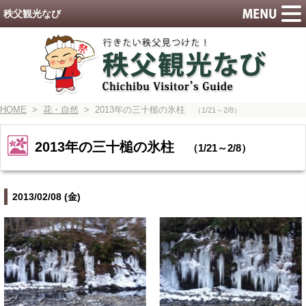
秩父観光なび
HOME
>
花・自然
> 2013年の三十槌の氷柱
（1/21～2/8）
2013年の三十槌の氷柱
（1/21～2/8）
2013/02/08 (金)