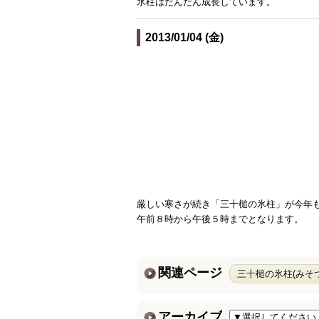
氷柱はだんだん成長しています。
2013/01/04 (金)
厳しい寒さが続き「三十槌の氷柱」が今年
午前８時から午後５時までとなります。
関連ページ
三十槌の氷柱(みそ
アーカイブ