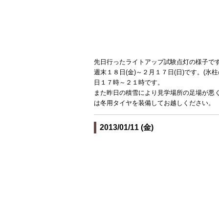
先日行ったライトアップ試験点灯の様子で
週末１８日(金)～２月１７日(日)です。(
日１７時～２１時です。
また昨日の積雪により見学場所の足場が悪
は冬用タイヤを装備してお越しください。
2013/01/11 (金)