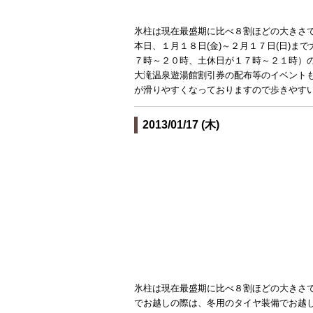
氷柱は現在最盛期に比べ８割ほどの大きさ
本日、１月１８日(金)～２月１７日(日)
７時～２０時、土休日が１７時～２１時）の
大滝温泉遊湯館割引券の配布等のイベント
が滑りやすくなっておりますので歩きやす
2013/01/17 (木)
氷柱は現在最盛期に比べ８割ほどの大きさ
でお越しの際は、冬用のタイヤ装備でお越