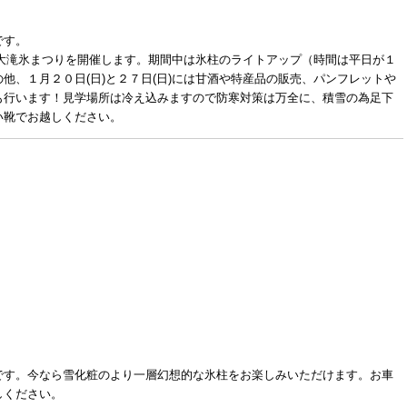
です。
まで大滝氷まつりを開催します。期間中は氷柱のライトアップ（時間は平日が１
他、１月２０日(日)と２７日(日)には甘酒や特産品の販売、パンフレットや
も行います！見学場所は冷え込みますので防寒対策は万全に、積雪の為足下
い靴でお越しください。
です。今なら雪化粧のより一層幻想的な氷柱をお楽しみいただけます。お車
しください。