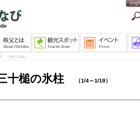
氷柱
（1/4～1/19）
年の三十槌の氷柱
（1/4～1/19）