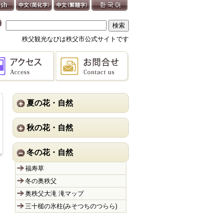
秩父観光なびは秩父市公式サイトです
夏の花・自然
秋の花・自然
冬の花・自然
福寿草
冬の奥秩父
奥秩父大滝 滝マップ
三十槌の氷柱(みそつちのつらら)