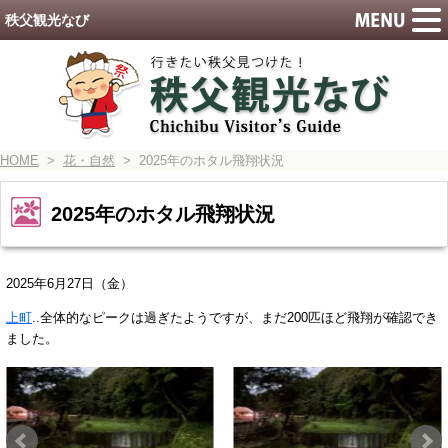
秩父観光なび
HOME
>
花・自然
> 2025年のホタル飛翔状況
2025年のホタル飛翔状況
2025年6月27
日（金）
上町
..全体的なピークは過ぎたようですが、まだ200匹ほど飛翔が確認でき
ました。