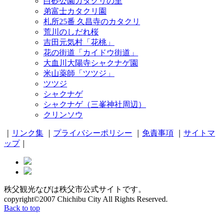
白砂公園カタクリの里
弟富士カタクリ園
札所25番 久昌寺のカタクリ
荒川のしだれ桜
吉田元気村「花桃」
花の街道「カイドウ街道」
大血川大陽寺シャクナゲ園
米山薬師「ツツジ」
ツツジ
シャクナゲ
シャクナゲ（三峯神社周辺）
クリンソウ
｜
リンク集
｜
プライバシーポリシー
｜
免責事項
｜
サイトマ
ップ
｜
秩父観光なびは秩父市公式サイトです。
copyright©2007 Chichibu City All Rights Reserved.
Back to top