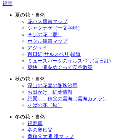
福寺
夏の花・自然
花ハス観賞マップ
シャクナゲ（十文字峠）
そばの花（夏）
ホタル観賞マップ
アジサイ
百日紅(サルスベリ)街道
ミューズパークのサルスベリ(百日紅)
爽快！滝をめぐって渓谷散策
秋の花・自然
深山の花園の曼珠沙華
お出かけ！紅葉情報
絶景！！秩父の雲海（雲海カメラ）
そばの花（秋）
冬の花・自然
福寿草
冬の奥秩父
奥秩父大滝 滝マップ