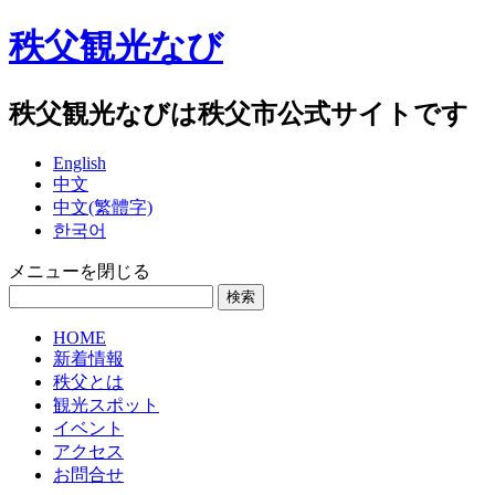
秩父観光なび
秩父観光なびは秩父市公式サイトです
English
中文
中文(繁體字)
한국어
メニューを閉じる
HOME
新着情報
秩父とは
観光スポット
イベント
アクセス
お問合せ