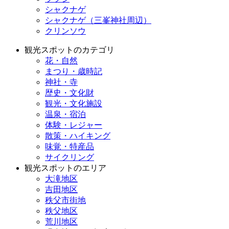
シャクナゲ
シャクナゲ（三峯神社周辺）
クリンソウ
観光スポットのカテゴリ
花・自然
まつり・歳時記
神社・寺
歴史・文化財
観光・文化施設
温泉・宿泊
体験・レジャー
散策・ハイキング
味覚・特産品
サイクリング
観光スポットのエリア
大滝地区
吉田地区
秩父市街地
秩父地区
荒川地区