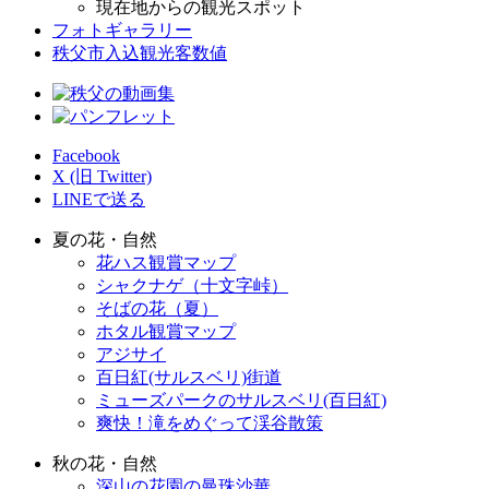
現在地からの観光スポット
フォトギャラリー
秩父市入込観光客数値
Facebook
X (旧 Twitter)
LINEで送る
夏の花・自然
花ハス観賞マップ
シャクナゲ（十文字峠）
そばの花（夏）
ホタル観賞マップ
アジサイ
百日紅(サルスベリ)街道
ミューズパークのサルスベリ(百日紅)
爽快！滝をめぐって渓谷散策
秋の花・自然
深山の花園の曼珠沙華