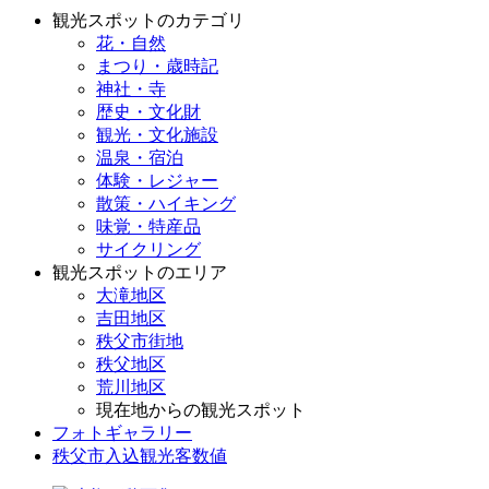
観光スポットのカテゴリ
花・自然
まつり・歳時記
神社・寺
歴史・文化財
観光・文化施設
温泉・宿泊
体験・レジャー
散策・ハイキング
味覚・特産品
サイクリング
観光スポットのエリア
大滝地区
吉田地区
秩父市街地
秩父地区
荒川地区
現在地からの観光スポット
フォトギャラリー
秩父市入込観光客数値