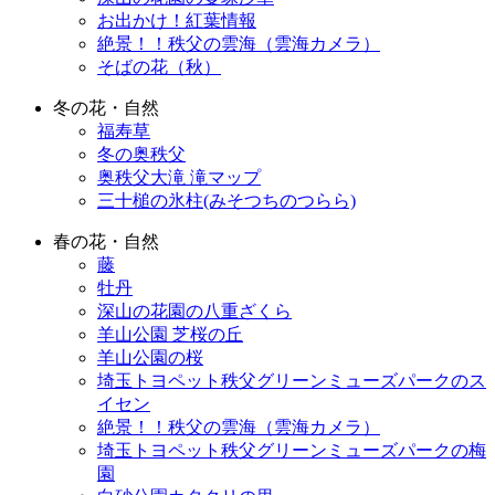
お出かけ！紅葉情報
絶景！！秩父の雲海（雲海カメラ）
そばの花（秋）
冬の花・自然
福寿草
冬の奥秩父
奥秩父大滝 滝マップ
三十槌の氷柱(みそつちのつらら)
春の花・自然
藤
牡丹
深山の花園の八重ざくら
羊山公園 芝桜の丘
羊山公園の桜
埼玉トヨペット秩父グリーンミューズパークのス
イセン
絶景！！秩父の雲海（雲海カメラ）
埼玉トヨペット秩父グリーンミューズパークの梅
園