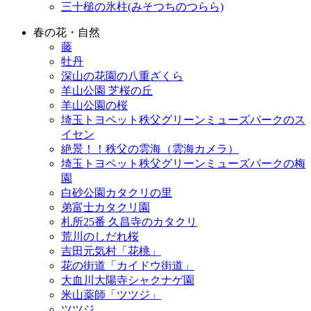
三十槌の氷柱(みそつちのつらら)
春の花・自然
藤
牡丹
深山の花園の八重ざくら
羊山公園 芝桜の丘
羊山公園の桜
埼玉トヨペット秩父グリーンミューズパークのス
イセン
絶景！！秩父の雲海（雲海カメラ）
埼玉トヨペット秩父グリーンミューズパークの梅
園
白砂公園カタクリの里
弟富士カタクリ園
札所25番 久昌寺のカタクリ
荒川のしだれ桜
吉田元気村「花桃」
花の街道「カイドウ街道」
大血川大陽寺シャクナゲ園
米山薬師「ツツジ」
ツツジ