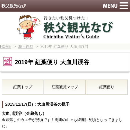
秩父観光なび
HOME
>
花・自然
> 2019年 紅葉便り 大血川渓谷
2019年 紅葉便り 大血川渓谷
紅葉トップ
紅葉観賞マップ
紅葉便り
2019/11/17(日)：大血川渓谷の様子
大血川渓谷（金蔵落し）
金蔵落しのカエデが見頃です！周囲の山々も綺麗に見頃となってきまし
た。