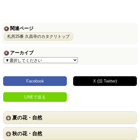
関連ページ
札所25番 久昌寺のカタクリトップ
アーカイブ
Facebook
X (旧 Twitter)
LINEで送る
夏の花・自然
秋の花・自然