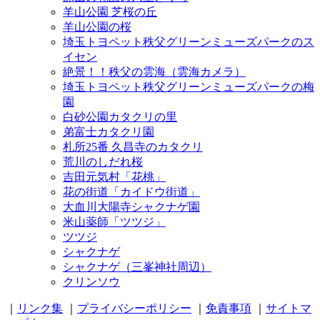
羊山公園 芝桜の丘
羊山公園の桜
埼玉トヨペット秩父グリーンミューズパークのス
イセン
絶景！！秩父の雲海（雲海カメラ）
埼玉トヨペット秩父グリーンミューズパークの梅
園
白砂公園カタクリの里
弟富士カタクリ園
札所25番 久昌寺のカタクリ
荒川のしだれ桜
吉田元気村「花桃」
花の街道「カイドウ街道」
大血川大陽寺シャクナゲ園
米山薬師「ツツジ」
ツツジ
シャクナゲ
シャクナゲ（三峯神社周辺）
クリンソウ
｜
リンク集
｜
プライバシーポリシー
｜
免責事項
｜
サイトマ