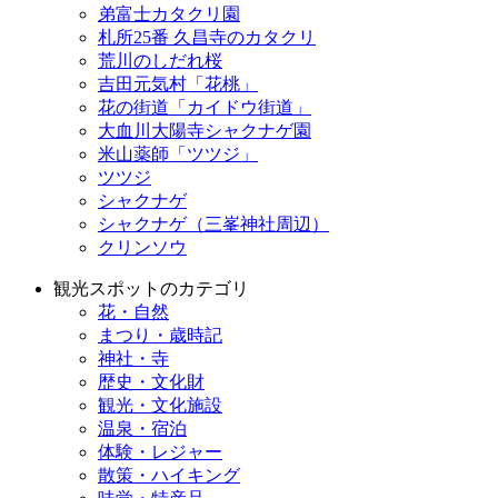
弟富士カタクリ園
札所25番 久昌寺のカタクリ
荒川のしだれ桜
吉田元気村「花桃」
花の街道「カイドウ街道」
大血川大陽寺シャクナゲ園
米山薬師「ツツジ」
ツツジ
シャクナゲ
シャクナゲ（三峯神社周辺）
クリンソウ
観光スポットのカテゴリ
花・自然
まつり・歳時記
神社・寺
歴史・文化財
観光・文化施設
温泉・宿泊
体験・レジャー
散策・ハイキング