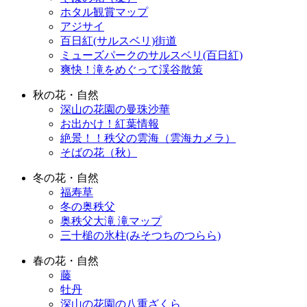
ホタル観賞マップ
アジサイ
百日紅(サルスベリ)街道
ミューズパークのサルスベリ(百日紅)
爽快！滝をめぐって渓谷散策
秋の花・自然
深山の花園の曼珠沙華
お出かけ！紅葉情報
絶景！！秩父の雲海（雲海カメラ）
そばの花（秋）
冬の花・自然
福寿草
冬の奥秩父
奥秩父大滝 滝マップ
三十槌の氷柱(みそつちのつらら)
春の花・自然
藤
牡丹
深山の花園の八重ざくら