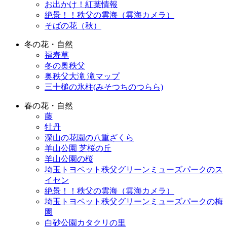
お出かけ！紅葉情報
絶景！！秩父の雲海（雲海カメラ）
そばの花（秋）
冬の花・自然
福寿草
冬の奥秩父
奥秩父大滝 滝マップ
三十槌の氷柱(みそつちのつらら)
春の花・自然
藤
牡丹
深山の花園の八重ざくら
羊山公園 芝桜の丘
羊山公園の桜
埼玉トヨペット秩父グリーンミューズパークのス
イセン
絶景！！秩父の雲海（雲海カメラ）
埼玉トヨペット秩父グリーンミューズパークの梅
園
白砂公園カタクリの里