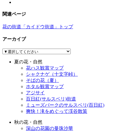
関連ページ
花の街道「カイドウ街道」トップ
アーカイブ
夏の花・自然
花ハス観賞マップ
シャクナゲ（十文字峠）
そばの花（夏）
ホタル観賞マップ
アジサイ
百日紅(サルスベリ)街道
ミューズパークのサルスベリ(百日紅)
爽快！滝をめぐって渓谷散策
秋の花・自然
深山の花園の曼珠沙華