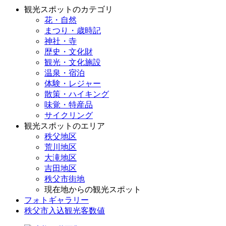
観光スポットのカテゴリ
花・自然
まつり・歳時記
神社・寺
歴史・文化財
観光・文化施設
温泉・宿泊
体験・レジャー
散策・ハイキング
味覚・特産品
サイクリング
観光スポットのエリア
秩父地区
荒川地区
大滝地区
吉田地区
秩父市街地
現在地からの観光スポット
フォトギャラリー
秩父市入込観光客数値