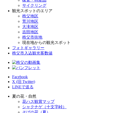
味覚・特産品
サイクリング
観光スポットのエリア
秩父地区
荒川地区
大滝地区
吉田地区
秩父市街地
現在地からの観光スポット
フォトギャラリー
秩父市入込観光客数値
Facebook
X (旧 Twitter)
LINEで送る
夏の花・自然
花ハス観賞マップ
シャクナゲ（十文字峠）
そばの花（夏）