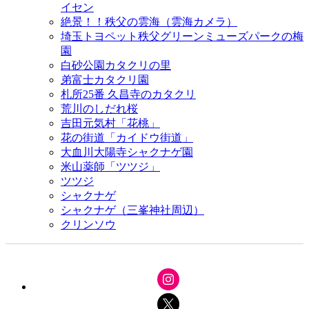
イセン
絶景！！秩父の雲海（雲海カメラ）
埼玉トヨペット秩父グリーンミューズパークの梅
園
白砂公園カタクリの里
弟富士カタクリ園
札所25番 久昌寺のカタクリ
荒川のしだれ桜
吉田元気村「花桃」
花の街道「カイドウ街道」
大血川大陽寺シャクナゲ園
米山薬師「ツツジ」
ツツジ
シャクナゲ
シャクナゲ（三峯神社周辺）
クリンソウ