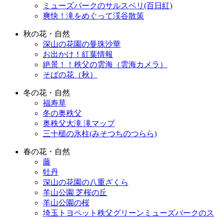
ミューズパークのサルスベリ(百日紅)
爽快！滝をめぐって渓谷散策
秋の花・自然
深山の花園の曼珠沙華
お出かけ！紅葉情報
絶景！！秩父の雲海（雲海カメラ）
そばの花（秋）
冬の花・自然
福寿草
冬の奥秩父
奥秩父大滝 滝マップ
三十槌の氷柱(みそつちのつらら)
春の花・自然
藤
牡丹
深山の花園の八重ざくら
羊山公園 芝桜の丘
羊山公園の桜
埼玉トヨペット秩父グリーンミューズパークのス