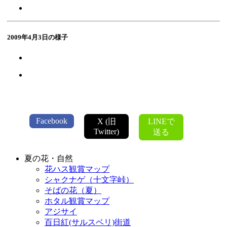
2009年4月3日の様子
Facebook
X (旧
LINEで
Twitter)
送る
夏の花・自然
花ハス観賞マップ
シャクナゲ（十文字峠）
そばの花（夏）
ホタル観賞マップ
アジサイ
百日紅(サルスベリ)街道