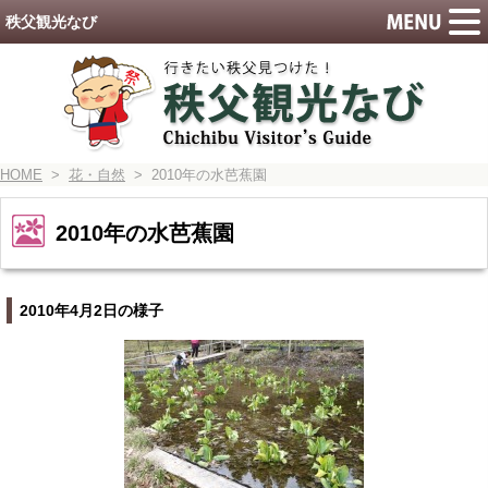
秩父観光なび
HOME
>
花・自然
> 2010年の水芭蕉園
2010年の水芭蕉園
2010年4月2日の様子