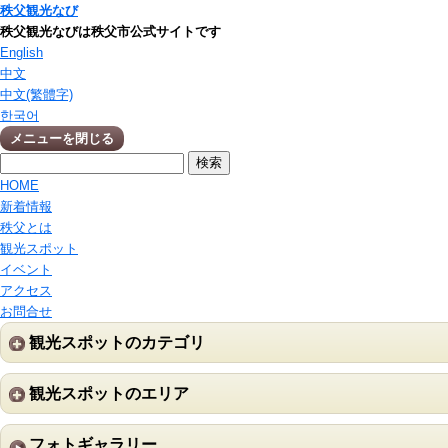
秩父観光なび
秩父観光なびは秩父市公式サイトです
English
中文
中文(繁體字)
한국어
メニューを閉じる
HOME
新着情報
秩父とは
観光スポット
イベント
アクセス
お問合せ
観光スポットのカテゴリ
観光スポットのエリア
フォトギャラリー