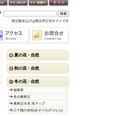
秩父観光なびは秩父市公式サイトです
夏の花・自然
秋の花・自然
冬の花・自然
福寿草
冬の奥秩父
奥秩父大滝 滝マップ
三十槌の氷柱(みそつちのつらら)