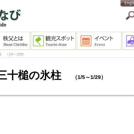
氷柱
（1/5～1/29）
年の三十槌の氷柱
（1/5～1/29）