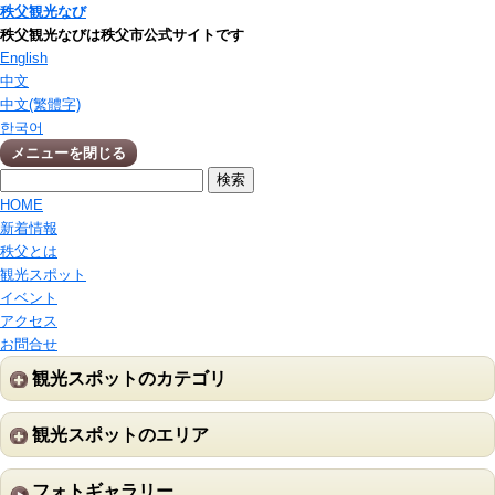
秩父観光なび
秩父観光なびは秩父市公式サイトです
English
中文
中文(繁體字)
한국어
メニューを閉じる
HOME
新着情報
秩父とは
観光スポット
イベント
アクセス
お問合せ
観光スポットのカテゴリ
観光スポットのエリア
フォトギャラリー