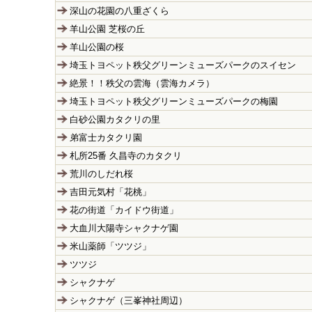
深山の花園の八重ざくら
羊山公園 芝桜の丘
羊山公園の桜
埼玉トヨペット秩父グリーンミューズパークのスイセン
絶景！！秩父の雲海（雲海カメラ）
埼玉トヨペット秩父グリーンミューズパークの梅園
白砂公園カタクリの里
弟富士カタクリ園
札所25番 久昌寺のカタクリ
荒川のしだれ桜
吉田元気村「花桃」
花の街道「カイドウ街道」
大血川大陽寺シャクナゲ園
米山薬師「ツツジ」
ツツジ
シャクナゲ
シャクナゲ（三峯神社周辺）