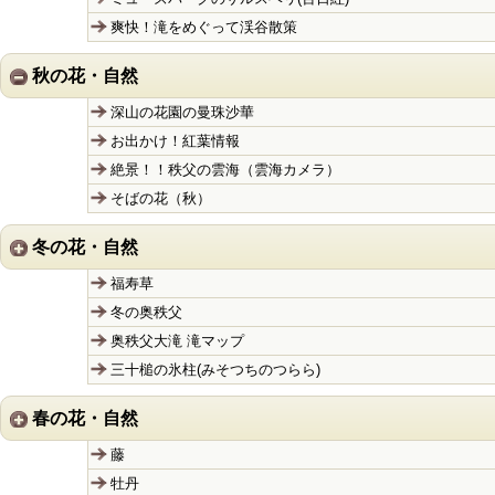
爽快！滝をめぐって渓谷散策
秋の花・自然
深山の花園の曼珠沙華
お出かけ！紅葉情報
絶景！！秩父の雲海（雲海カメラ）
そばの花（秋）
冬の花・自然
福寿草
冬の奥秩父
奥秩父大滝 滝マップ
三十槌の氷柱(みそつちのつらら)
春の花・自然
藤
牡丹