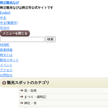
秩父観光なび
秩父観光なびは秩父市公式サイトです
English
中文
中文(繁體字)
한국어
メニューを閉じる
HOME
新着情報
秩父とは
観光スポット
イベント
アクセス
お問合せ
観光スポットのカテゴリ
花・自然
まつり・歳時記
神社・寺