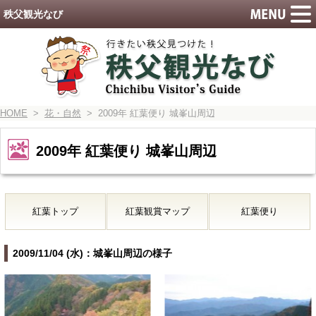
秩父観光なび
HOME
>
花・自然
> 2009年 紅葉便り 城峯山周辺
2009年 紅葉便り 城峯山周辺
紅葉トップ
紅葉観賞マップ
紅葉便り
2009/11/04 (水)：城峯山周辺の様子