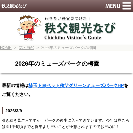
秩父観光なび
HOME
>
花・自然
> 2026年のミューズパークの梅園
2026年のミューズパークの梅園
最新の情報は
埼玉トヨペット秩父グリーンミューズパークHP
を
ご覧ください。
2026/3/9
引き続き見ごろですが、ピークの後半に入ってきています。今年は見ごろ
は3月中旬頃までと例年より早いことが予想されますのでお早めに！