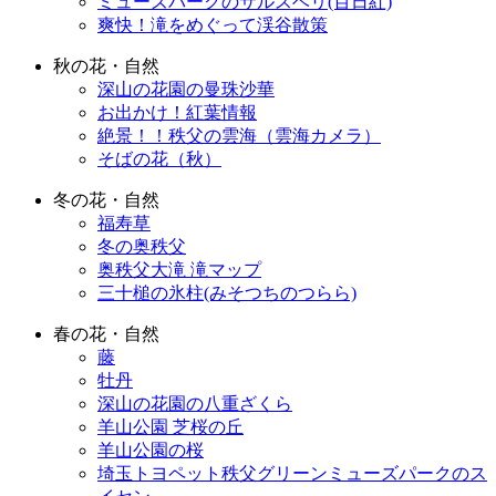
ミューズパークのサルスベリ(百日紅)
爽快！滝をめぐって渓谷散策
秋の花・自然
深山の花園の曼珠沙華
お出かけ！紅葉情報
絶景！！秩父の雲海（雲海カメラ）
そばの花（秋）
冬の花・自然
福寿草
冬の奥秩父
奥秩父大滝 滝マップ
三十槌の氷柱(みそつちのつらら)
春の花・自然
藤
牡丹
深山の花園の八重ざくら
羊山公園 芝桜の丘
羊山公園の桜
埼玉トヨペット秩父グリーンミューズパークのス