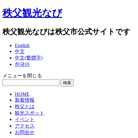
秩父観光なび
秩父観光なびは秩父市公式サイトです
English
中文
中文(繁體字)
한국어
メニューを閉じる
HOME
新着情報
秩父とは
観光スポット
イベント
アクセス
お問合せ