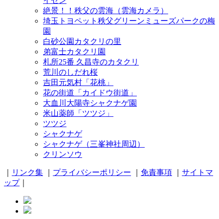
イセン
絶景！！秩父の雲海（雲海カメラ）
埼玉トヨペット秩父グリーンミューズパークの梅
園
白砂公園カタクリの里
弟富士カタクリ園
札所25番 久昌寺のカタクリ
荒川のしだれ桜
吉田元気村「花桃」
花の街道「カイドウ街道」
大血川大陽寺シャクナゲ園
米山薬師「ツツジ」
ツツジ
シャクナゲ
シャクナゲ（三峯神社周辺）
クリンソウ
｜
リンク集
｜
プライバシーポリシー
｜
免責事項
｜
サイトマ
ップ
｜