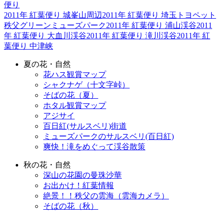
便り
2011年 紅葉便り 城峯山周辺
2011年 紅葉便り 埼玉トヨペット
秩父グリーンミューズパーク
2011年 紅葉便り 浦山渓谷
2011
年 紅葉便り 大血川渓谷
2011年 紅葉便り 滝川渓谷
2011年 紅
葉便り 中津峡
夏の花・自然
花ハス観賞マップ
シャクナゲ（十文字峠）
そばの花（夏）
ホタル観賞マップ
アジサイ
百日紅(サルスベリ)街道
ミューズパークのサルスベリ(百日紅)
爽快！滝をめぐって渓谷散策
秋の花・自然
深山の花園の曼珠沙華
お出かけ！紅葉情報
絶景！！秩父の雲海（雲海カメラ）
そばの花（秋）