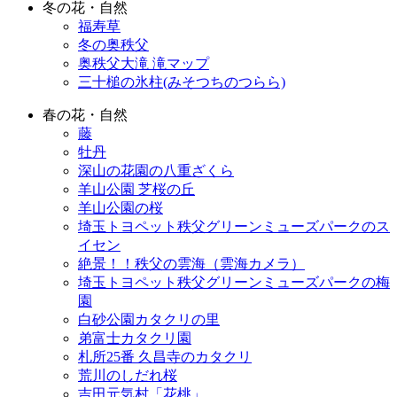
冬の花・自然
福寿草
冬の奥秩父
奥秩父大滝 滝マップ
三十槌の氷柱(みそつちのつらら)
春の花・自然
藤
牡丹
深山の花園の八重ざくら
羊山公園 芝桜の丘
羊山公園の桜
埼玉トヨペット秩父グリーンミューズパークのス
イセン
絶景！！秩父の雲海（雲海カメラ）
埼玉トヨペット秩父グリーンミューズパークの梅
園
白砂公園カタクリの里
弟富士カタクリ園
札所25番 久昌寺のカタクリ
荒川のしだれ桜
吉田元気村「花桃」