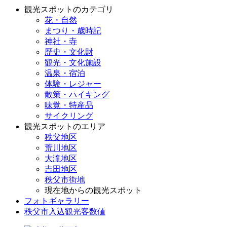
観光スポットのカテゴリ
花・自然
まつり・歳時記
神社・寺
歴史・文化財
観光・文化施設
温泉・宿泊
体験・レジャー
散策・ハイキング
味覚・特産品
サイクリング
観光スポットのエリア
秩父地区
荒川地区
大滝地区
吉田地区
秩父市街地
現在地からの観光スポット
フォトギャラリー
秩父市入込観光客数値