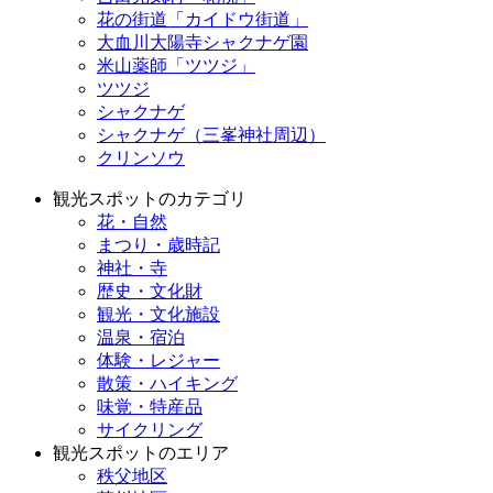
花の街道「カイドウ街道」
大血川大陽寺シャクナゲ園
米山薬師「ツツジ」
ツツジ
シャクナゲ
シャクナゲ（三峯神社周辺）
クリンソウ
観光スポットのカテゴリ
花・自然
まつり・歳時記
神社・寺
歴史・文化財
観光・文化施設
温泉・宿泊
体験・レジャー
散策・ハイキング
味覚・特産品
サイクリング
観光スポットのエリア
秩父地区