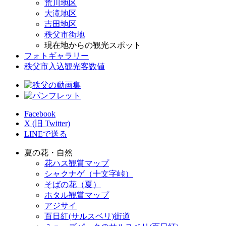
荒川地区
大滝地区
吉田地区
秩父市街地
現在地からの観光スポット
フォトギャラリー
秩父市入込観光客数値
Facebook
X (旧 Twitter)
LINEで送る
夏の花・自然
花ハス観賞マップ
シャクナゲ（十文字峠）
そばの花（夏）
ホタル観賞マップ
アジサイ
百日紅(サルスベリ)街道