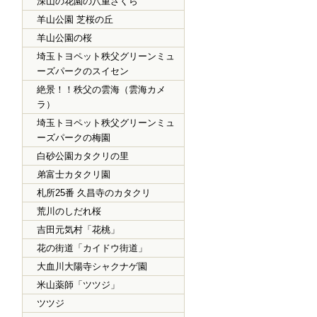
深山の花園の八重ざくら
羊山公園 芝桜の丘
羊山公園の桜
埼玉トヨペット秩父グリーンミュ
ーズパークのスイセン
絶景！！秩父の雲海（雲海カメ
ラ）
埼玉トヨペット秩父グリーンミュ
ーズパークの梅園
白砂公園カタクリの里
弟富士カタクリ園
札所25番 久昌寺のカタクリ
荒川のしだれ桜
吉田元気村「花桃」
花の街道「カイドウ街道」
大血川大陽寺シャクナゲ園
米山薬師「ツツジ」
ツツジ