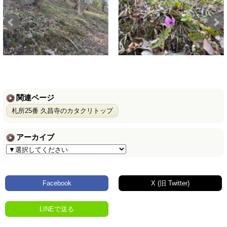
関連ページ
札所25番 久昌寺のカタクリトップ
アーカイブ
Facebook
X (旧 Twitter)
LINEで送る